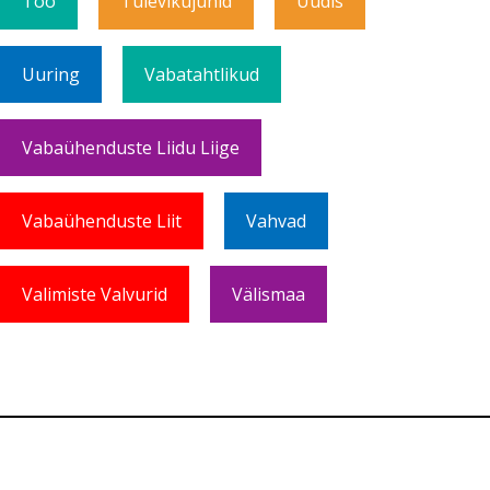
Töö
Tulevikujuhid
Uudis
Uuring
Vabatahtlikud
Vabaühenduste Liidu Liige
Vabaühenduste Liit
Vahvad
Valimiste Valvurid
Välismaa