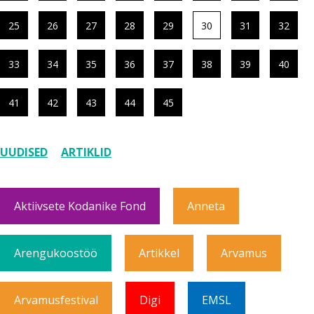
25
26
27
28
29
30
31
32
33
34
35
36
37
38
39
40
41
42
43
44
45
UUDISED
ARTIKLID
Aktiivsete Kodanike Fond
Anneta
Arengukoostöö
Artikkel
Arvamus
Arvamusfestival
Digi
EMSL