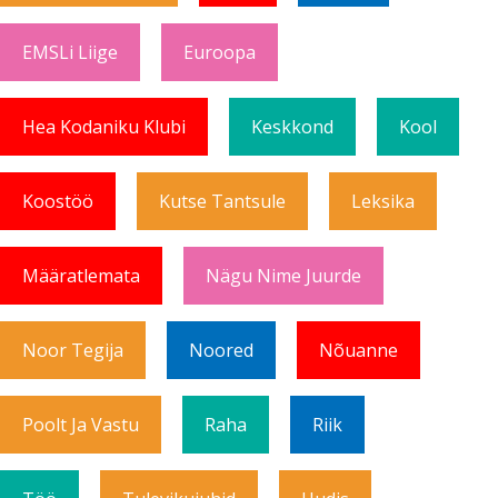
EMSLi Liige
Euroopa
Hea Kodaniku Klubi
Keskkond
Kool
Koostöö
Kutse Tantsule
Leksika
Määratlemata
Nägu Nime Juurde
Noor Tegija
Noored
Nõuanne
Poolt Ja Vastu
Raha
Riik