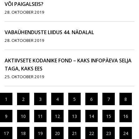
VÕI PAIGALSEIS?
28. OKTOOBER 2019
VABAÜHENDUSTE LIIDUS 44. NÄDALAL
28. OKTOOBER 2019
AKTIIVSETE KODANIKE FOND – KAKS INFOPÄEVA SELJA
TAGA, KAKS EES
25. OKTOOBER 2019
1
2
3
4
5
6
7
8
9
10
11
12
13
14
15
16
17
18
19
20
21
22
23
24