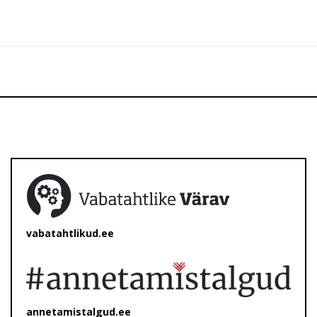
vabatahtlikud.ee
annetamistalgud.ee