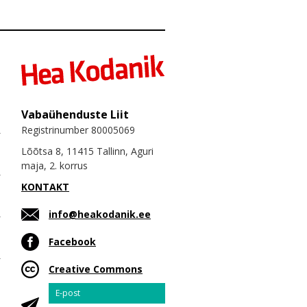
Vabaühenduste Liit
Registrinumber 80005069
Lõõtsa 8, 11415 Tallinn, Aguri
maja, 2. korrus
KONTAKT
info@heakodanik.ee
Facebook
Creative Commons
Email