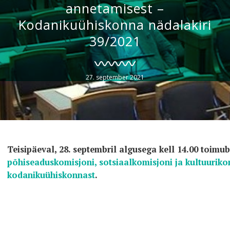
annetamisest –
Kodanikuühiskonna nädalakiri
39/2021
27. september 2021
Teisipäeval, 28. septembril algusega kell 14.00 toimu
põhiseaduskomisjoni, sotsiaalkomisjoni ja kultuuriko
kodanikuühiskonnast
.