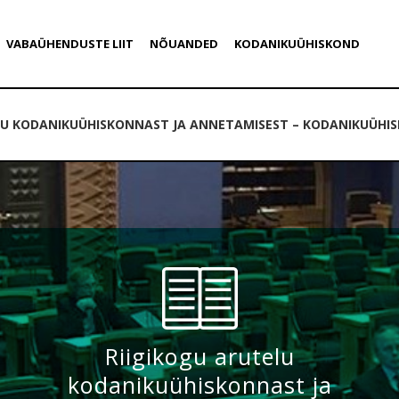
VABAÜHENDUSTE LIIT
NÕUANDED
KODANIKUÜHISKOND
LU KODANIKUÜHISKONNAST JA ANNETAMISEST – KODANIKUÜHIS
Riigikogu arutelu
kodanikuühiskonnast ja