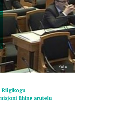
Foto:
b
Riigikogu
misjoni ühine arutelu