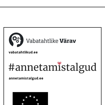
vabatahtlikud.ee
annetamistalgud.ee