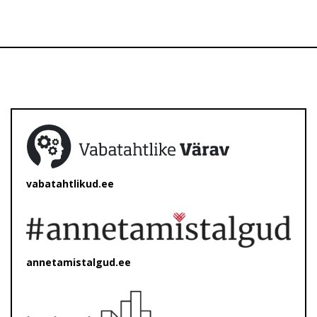
vabatahtlikud.ee
annetamistalgud.ee