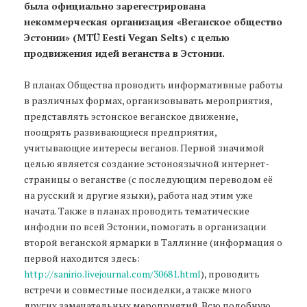
была официально зарегестрирована
некоммерческая организация «Веганское общество
Эстонии» (MTÜ Eesti Vegan Selts) с целью
продвижения идей веганства в Эстонии.
В планах Общества проводить информативные работы
в различных формах, организовывать мероприятия,
представлять эстонское веганское движение,
поощрять развивающиеся предприятия,
учитывающие интересы веганов. Первой значимой
целью является создание эстоноязычной интернет-
страницы о веганстве (с последующим переводом её
на русский и другие языки), работа над этим уже
начата. Также в планах проводить тематические
инфодни по всей Эстонии, помогать в организации
второй веганской ярмарки в Таллинне (информация о
первой находится здесь:
http://sanirio.livejournal.com/30681.html
), проводить
встречи и совместные посиделки, а также много
других замечательных мероприятий. Всю подобную