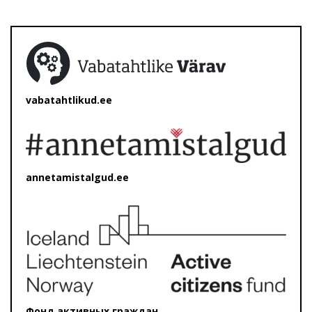
vabatahtlikud.ee
annetamistalgud.ee
Фонд активных граждан