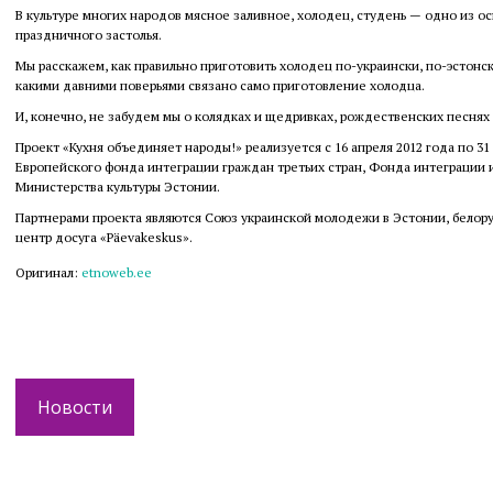
В культуре многих народов мясное заливное, холодец, студень — одно из о
праздничного застолья.
Мы расскажем, как правильно приготовить холодец по-украински, по-эстонски
какими давними поверьями связано само приготовление холодца.
И, конечно, не забудем мы о колядках и щедривках, рождественских песнях
Проект «Кухня объединяет народы!» реализуется с 16 апреля 2012 года по 31
Европейского фонда интеграции граждан третьих стран, Фонда интеграции 
Министерства культуры Эстонии.
Партнерами проекта являются Союз украинской молодежи в Эстонии, белору
центр досуга «Päevakeskus».
Оригинал:
etnoweb.ee
Новости