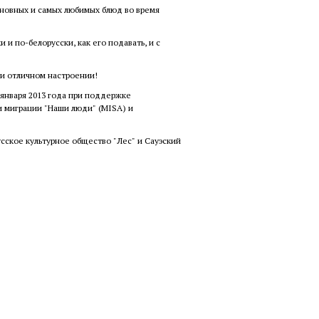
сновных и самых любимых блюд во время
 и по-белорусски, как его подавать, и с
 и отличном настроении!
 января 2013 года при поддержке
и миграции "Наши люди" (MISA) и
сское культурное общество "Лес" и Сауэский