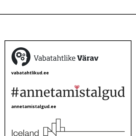
vabatahtlikud.ee
annetamistalgud.ee