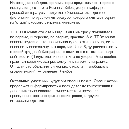
На сегодняшний день организаторы представляют первого
выступающего — это Роман Лейбов, доцент кафедры
русской литературы Тартуского Университета, доктор
филологии по русской литературе, которого считают одним
из “отцов” русского сегмента интернета:
“О TED я узнал сто лет назад, и он мне сразу понравился:
во-первых, интересно, во-вторых, красиво. А о TEDx узнал
совсем недавно, это правильная идея, хотя, конечно, есть
опасность соскользнуть в пародию. Я не буду рассказывать
о своей трудовой биографии, о политике и о том, как надо
себя вести. (Задумался и понял, что не уверен. Мне вообще
нравятся короткие жанры: хокку, инстаграм, эпиграмма.
Отчасти это объясняется ленью, отчасти — любовью к
ограничениям”, — отмечает Лейбов.
Остальные участники будут объявлены позже. Организаторы
продолжат информировать о всех деталях конференции и
дополнительно сообщат точное место и время ее
проведения, сроки открытия регистрации, и другие
интересные детали.