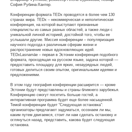
София Рубина-Хантер.
Конференции формата TEDx проводятся в более чем 130
странах мира. TEDx – некоммерческая и неполитическая
конференция, на которой выступают признанные
специалисты из самых разных областей, а также люди с
уникальной личной историей, достойной того, чтобы ее
услышали другие. Миссия конференции – популяризация
научного подхода к различным сферам жизни и
распространение новых вдохновляющих идей.
TEDxLasnamäe – первая в Эстонии конференция подобного
формата, проходящая на русском языке, задача которой —
предоставить площадку для ярких, незаурядных людей,
готовых делиться своим опытом, оригинальными идеями и
предложениями.
В этом году география конференции расширится — кроме
Эстонии будут представлены и страны ближнего зарубежья.
Конференцию смогут посетить больше гостей, а
интерактивная программа будет еще более насыщенной.
Темой конференции будет “Следующая остановка”:
организаторы предлагают задуматься, осознаем ли мы,
каким путем двигаемся, стоит ли нам сделать остановку и
оглянуться назад, представить, какова будет следующая
остановка.