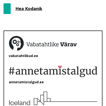
Hea Kodanik
vabatahtlikud.ee
annetamistalgud.ee