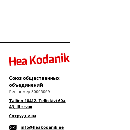
Союз общественных
объединений
Рег. номер 80005069
Tallinn 10412, Telliskivi 60a,
A3, III этаж
Сотрудники
info@heakodanik.ee