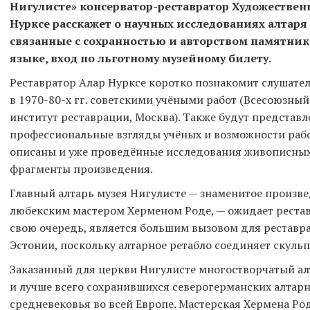
Нигулисте»
консерватор-реставратор Художествен
Нурксе расскажет о научных исследованиях алтаря
связанные с сохранностью и авторством памятника
языке, вход по льготному музейному билету.
Реставратор Алар Нурксе коротко познакомит слушате
в 1970-80-х гг. советскими учёными работ (Всесоюзны
институт реставрации, Москва). Также будут предста
профессиональные взгляды учёных и возможности рабо
описаны и уже проведённые исследования живописных 
фрагменты произведения.
Главный алтарь музея Нигулисте — знаменитое произвед
любекским мастером Херменом Роде, — ожидает рестав
свою очередь, является большим вызовом для реставр
Эстонии, поскольку алтарное ретабло соединяет скульп
Заказанный для церкви Нигулисте многостворчатый ал
и лучше всего сохранившихся северогерманских алтар
средневековья во всей Европе. Мастерская Хермена Ро