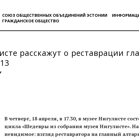
СОЮЗ ОБЩЕСТВЕННЫХ ОБЪЕДИНЕНИЙ ЭСТОНИИ
ИНФОРМАЦ
ГРАЖДАНСКОE ОБЩЕСТВO
исте расскажут о реставрации гл
013
В четверг,
18
а
преля, в 17.30, в музее Нигулисте со
цикла «Шедевры из собрания музея Нигулисте». Н
невидимое: взгляд реставратора на главный алтар