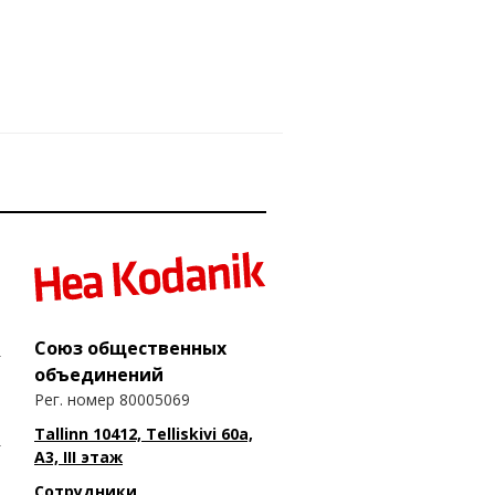
Союз общественных
объединений
Рег. номер 80005069
Tallinn 10412, Telliskivi 60a,
A3, III этаж
Сотрудники