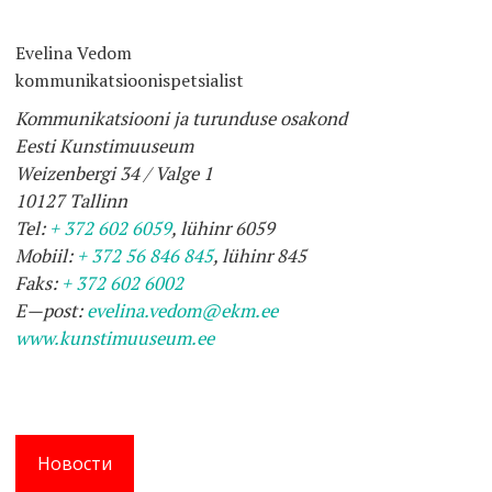
Evelina Vedom
kommunikatsioonispetsialist
Kommunikatsiooni
ja
turunduse
osakond
Eesti
Kunstimuuseum
Weizenbergi
34 /
Valge
1
10127
Tallinn
Tel
:
+ 372 602 6059
,
l
ü
hinr
6059
Mobiil
:
+ 372 56 846 845
,
l
ü
hinr
845
Faks
:
+ 372 602 6002
E
—
post
:
evelina
.
vedom
@
ekm
.
ee
www.kunstimuuseum.ee
Новости