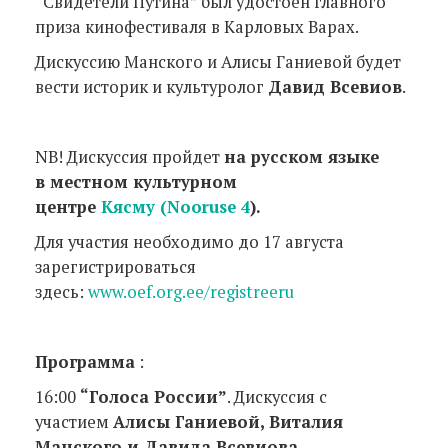
“Свидетели Путина” был удостоен главного
приза кинофестиваля в Карловых Варах.
Дискуссию Манского и Алисы Ганиевой будет
вести историк и культуролог
Давид Всевиов
.
NB!
Дискуссия пройдет
на русском языке
в местном культурном
центре
Кясму
(Nooruse 4
).
Для участия необходимо до 17 августа
зарегистрироваться
здесь:
www.oef.org.ee/registreeru
Программа
:
1
6:00
“Голоса России”
. Дискуссия с
участием
Алисы Ганиевой, Виталия
Манского и Давида Всевиова.