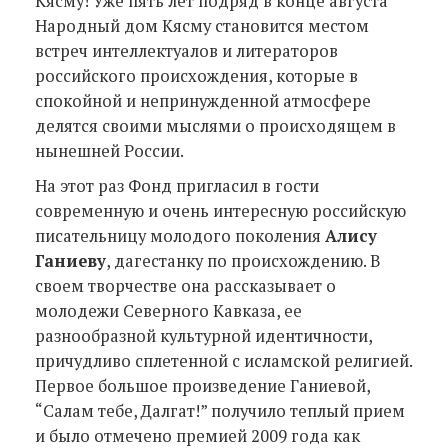
Кясму! Уже пять лет подряд в конце августа
Народный дом Кясму становится местом
встреч интеллектуалов и литераторов
российского происхождения, которые в
спокойной и непринужденной атмосфере
делятся своими мыслями о происходящем в
нынешней России.
На этот раз Фонд пригласил в гости
современную и очень интересную российскую
писательницу молодого поколения
Алису
Ганиеву
, дагестанку по происхождению. В
своем творчестве она рассказывает о
молодежи Северного Кавказа, ее
разнообразной культурной идентичности,
причудливо сплетенной с исламской религией.
Первое большое произведение Ганиевой,
“Салам тебе, Далгат!” получило теплый прием
и было отмечено премией 2009 года как