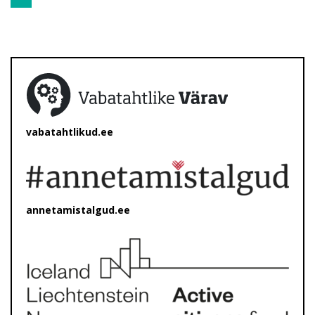
vabatahtlikud.ee
annetamistalgud.ee