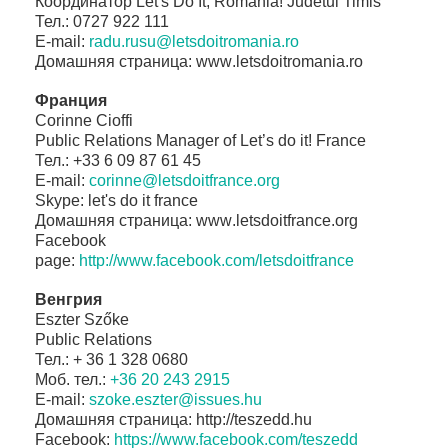
Координатор
Let's Do It, Romania! Judetul Timis
Тел
.
: 0727 922 111
E-mail:
radu.rusu@letsdoitromania.ro
Домашняя страница:
www
.
letsdoitromania
.
ro
Франция
Corinne Cioffi
Public Relations Manager of Let’s do it! France
Тел
.
: +33 6 09 87 61 45
E-mail:
corinne@letsdoitfrance.org
Skype: let's do it france
Домашняя страница:
www
.
letsdoitfrance
.
org
Facebook
page:
http://www.facebook.com/
letsdoitfrance
Венгрия
Eszter Szőke
Public Relations
Тел
.
: + 36 1 328 0680
Моб
.
тел
.
:
+36 20 243 2915
E-mail:
szoke.eszter@issues.hu
Домашняя страница:
http
://
teszedd
.
hu
Facebook:
https://www.facebook.com/
teszedd