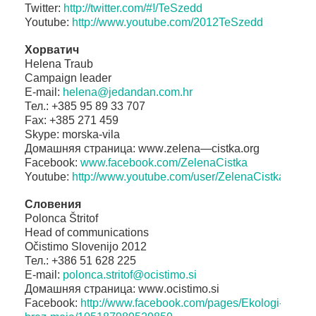
Twitter:
http://twitter.com/#!/TeSzedd
Youtube:
http://www.youtube.com/
2012TeSzedd
Хорватич
Helena Traub
Campaign leader
E-mail:
helena@jedandan.com.hr
Тел
.
: +385 95 89 33 707
F
ax: +385 271 459
Skype: morska-vila
Домашняя страница:
www
.
zelena
—
cistka
.
org
Facebook:
www.facebook.com/ZelenaCistka
Youtube:
http://www.youtube.com/user/
ZelenaCistka
Словения
Polonca Štritof
Head of communications
Očistimo Slovenijo 2012
Тел
.
: +386 51 628 225
E-mail:
polonca.stritof@ocistimo.si
Домашняя страница:
www
.
ocistimo
.
si
Facebook:
http://www.facebook.com/pages/
Ekologi-