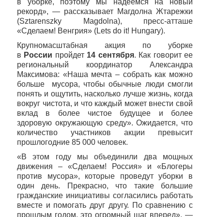
в уборке, поэтому мы надеемся на новый
рекорд», — рассказывает Магдолна Жтарежки
(
Sztarenszky
Magdolna
), пресс-атташе
«Сделаем! Венгрия»
(
Lets
do
it
!
Hungary
).
Крупномасштабная акция по уборке
в
России
пройдет
14 сентября
. Как говорит ее
региональный координатор Александра
Максимова: «Наша мечта – собрать как можно
больше мусора, чтобы обычные люди смогли
понять и ощутить, насколько лучше жизнь, когда
вокруг чистота, и что каждый может внести свой
вклад в более чистое будущее и более
здоровую окружающую среду». Ожидается, что
количество участников акции превысит
прошлогодние 85
000 человек.
«В этом году мы объединили два мощных
движения – «Сделаем! Россия» и «Блогеры
против мусора», которые проведут уборки в
один день. Прекрасно, что такие большие
гражданские инициативы согласились работать
вместе и помогать друг другу. По сравнению с
прошлым годом, это огромный шаг вперед», —