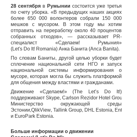
28 сентября
в
Румынии
состоится уже третья
по счету уборка. «В предыдущих наших акциях
более 650 000 волонтеров собрали 150 000
мешков с мусором. В этом году мы хотим
отправить на переработку около 40 процентов
собранных отходов», — рассказывает PR-
специалист «Сделаем! Румыния»
(
Let
'
s
Do
It
!
Romania
) Анка Банита (
Anca
Banita
).
По словам Баниты, другой целью уборки будет
сплочение национальной сети НГО и запуск
национальной системы информирования о
мусоре, которая могла бы служить платформой
для общения между властями и гражданами.
Движение «Сделаем!» (
The
Let
’
s
Do
It
!)
поддерживают
Skype
,
Carlson
Rezidor
Hotel
Group
,
Министерство окружающей среды
Эстонии,
QlikView
,
Tallink
Group
,
DHL
Estonia
,
Enterprise
и
EuroPark
Estonia
.
Больше информации о движении