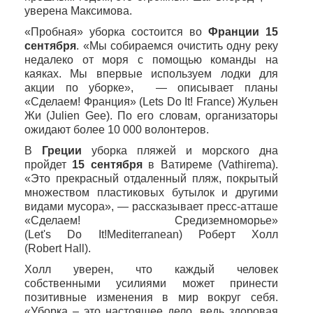
уверена Максимова.
«Пробная» уборка состоится во
Франции 15
сентября
. «Мы собираемся очистить одну реку
недалеко от моря с помощью команды на
каяках. Мы впервые используем лодки для
акции по уборке», — описывает планы
«Сделаем! Франция» (
Lets
Do
It
!
France
) Жульен
Жи (
Julien
Gee
). По его словам, организаторы
ожидают более 10 000 волонтеров.
В
Греции
уборка пляжей и морского дна
пройдет
15 сентября
в Ватиреме (
Vathirema
).
«Это прекрасный отдаленный пляж, покрытый
множеством пластиковых бутылок и другими
видами мусора», — рассказывает пресс-атташе
«Сделаем! Средиземноморье»
(
Let
'
s
Do
It
!
Mediterranean
) Роберт Холл
(
Robert
Hall
).
Холл уверен, что каждый человек
собственными усилиями может принести
позитивные изменения в мир вокруг себя.
«Уборка – это настоящее дело, ведь здоровая