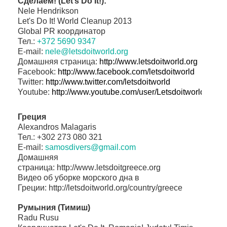
Сделаем!
(
Let’s Do It!
)
:
Nele Hendrikson
Let's Do It! World Cleanup 2013
Global PR
координатор
Тел.
:
+372 5690 9347
E-mail:
nele@letsdoitworld.org
Домашняя страница
:
http://www.letsdoitworld.org
Facebook:
http://www.facebook.com/
letsdoitworld
Twitter:
http://www.twitter.com/
letsdoitworld
Youtube:
http://www.youtube.com/user/
Letsdoitworld
Греция
Alexandros Malagaris
Тел
.
: +302 273 080 321
E-mail:
samosdivers@gmail.com
Домашняя
страница:
http
://
www
.
letsdoitgreece
.
org
Видео об уборке морского дна в
Греции:
http
://
letsdoitworld
.
org
/
count
ry
/
greece
Румыния
(
Тимиш
)
Radu Rusu