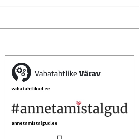
vabatahtlikud.ee
annetamistalgud.ee