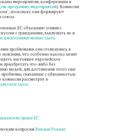
зованы мероприятия, конференции и
(
см. программу мероприятий
). Комиссия
вропа", поскольку они формируют
 союза.
оченные ЕС объединят усилия с
куссии с гражданами, выслушать их и
ми дискуссиями можно здесь.
кими проблемами они столкнулись в
е пояснили, что особенно высоко ценят
видеть настоящее европейское
 и приобретать что-либо без
нию людей, для достижения этого еще
 проблемы, связанные с обязанностью
е комиссия рассмотрит в
зультаты здесь.
ажданские права ЕС.
ическим вопросам
Вивиан Рединг.