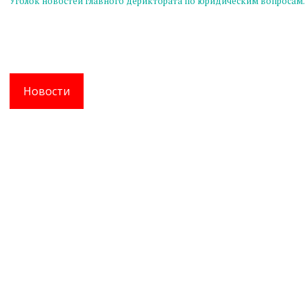
Уголок новостей главного дериктората по юридическим вопросам.
Новости