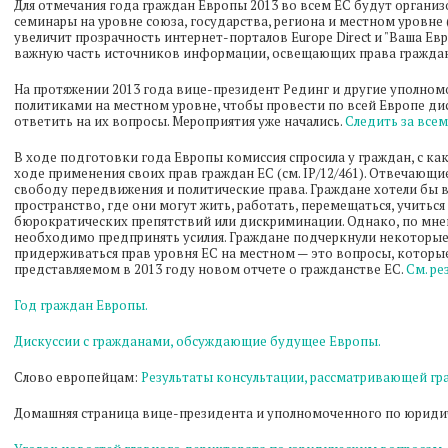
Для отмечания года граждан Европы 2013 во всем ЕС будут органи
семинары на уровне союза, государства, региона и местном уровне 
увеличит прозрачность интернет-порталов Europe Direct и "Ваша Е
важную часть источников информации, освещающих права граждан
На протяжении 2013 года вице-президент Рединг и другие уполном
политиками на местном уровне, чтобы провести по всей Европе дис
ответить на их вопросы. Мероприятия уже начались.
Следить за все
В ходе подготовки года Европы комиссия спросила у граждан, с ка
ходе применения своих прав граждан ЕС (см. IP/12/461). Отвечающи
свободу передвижения и политические права. Граждане хотели бы 
пространство, где они могут жить, работать, перемещаться, учиться
бюрократических препятствий или дискриминации. Однако, по мне
необходимо предпринять усилия. Граждане подчеркнули некоторые
придерживаться прав уровня ЕС на местном — это вопросы, которы
представляемом в 2013 году новом отчете о гражданстве ЕС.
См. ре
Год граждан Европы.
Дискуссии с гражданами, обсуждающие будущее Европы.
Слово европейцам:
Результаты консультации, рассматривающей гр
Домашняя страница вице-президента и уполномоченного по юрид