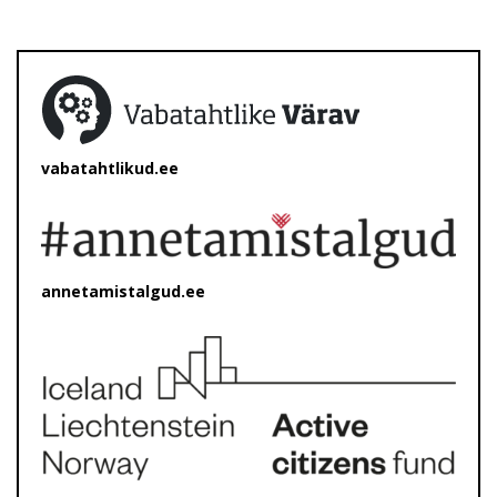
vabatahtlikud.ee
annetamistalgud.ee