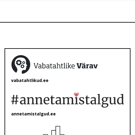
vabatahtlikud.ee
annetamistalgud.ee