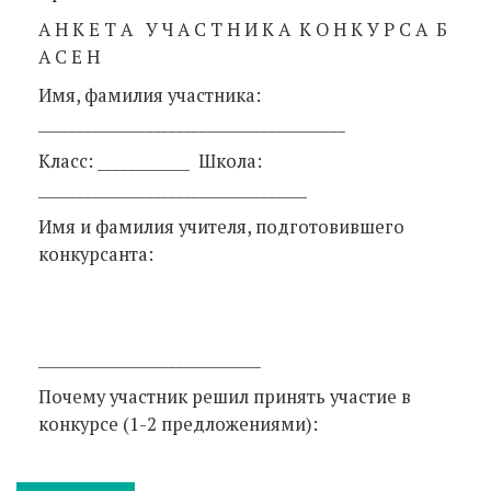
А Н К Е Т А У Ч А С Т Н И К А К О Н К У Р С А Б
А С Е Н
Имя, фамилия участника:
________________________________________
Класс: ____________ Школа:
___________________________________
Имя и фамилия учителя, подготовившего
конкурсанта:
_____________________________
Почему участник решил принять участие в
конкурсе (1-2 предложениями):