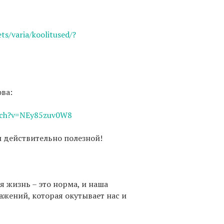
ets/varia/koolitused/?
ова:
atch?v=NEy85zuv0W8
м действительно полезной!
я жизнь – это норма, и наша
ажений, которая окутывает нас и