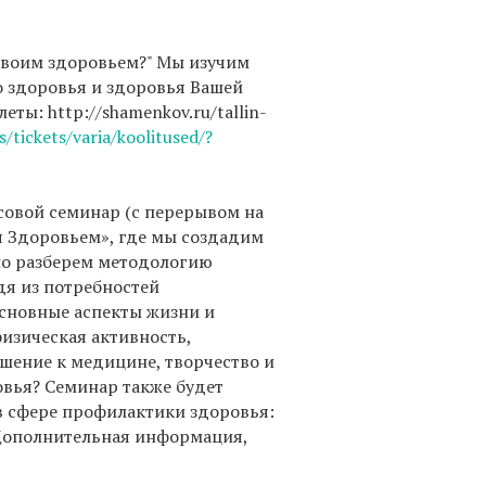
своим здоровьем?" Мы изучим
 здоровья и здоровья Вашей
еты: http://shamenkov.ru/tallin-
s/tickets/varia/koolitused/?
асовой семинар (с перерывом на
я Здоровьем», где мы создадим
но разберем методологию
я из потребностей
основные аспекты жизни и
физическая активность,
шение к медицине, творчество и
овья? Cеминар также будет
в сфере профилактики здоровья:
. Дополнительная информация,