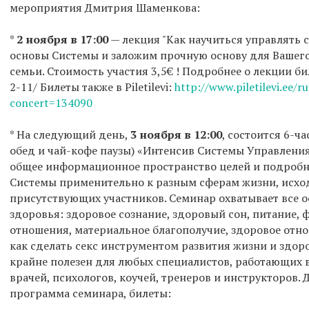
мероприятия Дмитрия Шаменкова:
*
2 ноября в 17:00
— лекция "Как научиться управлять 
основы Системы и заложим прочную основу для Вашего
семьи. Стоимость участия 3,5€ ! Подробнее о лекции бил
2-11/ Билеты также в Piletilevi:
http://www.piletilevi.ee/ru
concert=134090
* На следующий день,
3 ноября в 12:00
, состоится 6-ч
обед и чай-кофе паузы) «Интенсив Системы Управлени
общее информационное пространство целей и подроб
Системы применительно к разным сферам жизни, исход
присутствующих участников. Семинар охватывает все 
здоровья: здоровое сознание, здоровый сон, питание, 
отношения, материальное благополучие, здоровое отно
как сделать секс инструментом развития жизни и здор
крайне полезен для любых специалистов, работающих 
врачей, психологов, коучей, тренеров и инструкторов
программа семинара, билеты: