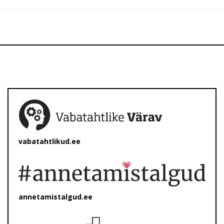
vabatahtlikud.ee
annetamistalgud.ee