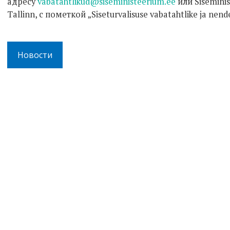
адресу
vabatahtlikud@siseministeerium.ee
или Siseminis
Tallinn, с пометкой „Siseturvalisuse vabatahtlike ja nen
Новости