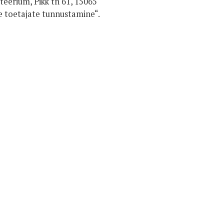
teerium, Pikk tn 61, 15065
de toetajate tunnustamine“.