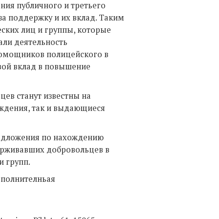
ния публичного и третьего
за поддержку и их вклад. Таким
еских лиц и группы, которые
али деятельность
помощников полицейского в
вой вклад в повышение
ев станут известны на
еждения, так и выдающиеся
едложения по нахождению
ерживавших добровольцев в
и групп.
ополнителньая