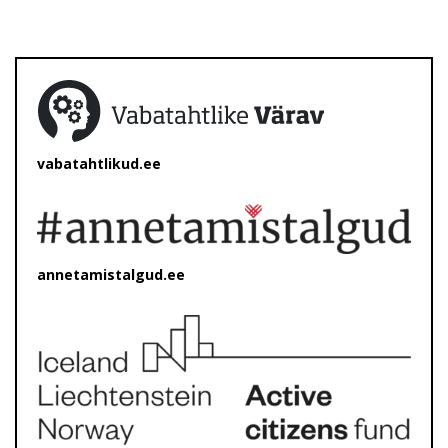
vabatahtlikud.ee
annetamistalgud.ee