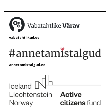
vabatahtlikud.ee
annetamistalgud.ee