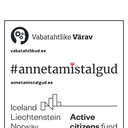
vabatahtlikud.ee
annetamistalgud.ee