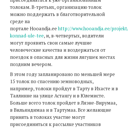
толокам. В-третьих, организацию толок
можно поддержать в благотворительной
среде на
портале Hooandja.ее
http://www.hooandja.ee/projekt/
konnad-ule-tee
, и, в-четвертых, водители
могут проявить свои самые лучшие
человеческие качества и воздержаться от
поездок в опасных для жизни лягушек местах
поздним вечером.
В этом году запланировано по меньшей мере
15 толок по спасению земноводных,
например, толоки пройдут в Тарту в Ихасте и в
Таллинне на улице Астангу и в Юлемисте.
Больше всего толок пройдет в Ляэне-Вирумаа,
в Вильяндимаа и в Тартумаа. Все желающие
принять в толоках участие могут
присоединиться к рассылке участников