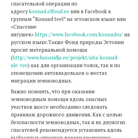
спасательной операции по
адресу
konnad.elfond.ee
или в Facebook к
группам “Konnad teel” на эстонском языке или
«Спасение
лягушек»
https://www.facebook.com/konnadru/
на
русском языке.Также Фонд природы Эстонии
просит материальной помощи
(
http://www.hooandja.ee/projekt/aita-konnad-
ule-tee
) как для организации толок, так и по
оповещению автовладельцев о местах
миграции земноводных.
Важно помнить, что при оказании
земноводным помощи вдоль опасных
участков шоссе необходимо следовать
правилам дорожного движения. Как с целью
безопасности земноводных, так и их двуногих
спасателей рекомендуется установить вдоль
выбранных отрезков дороги временное