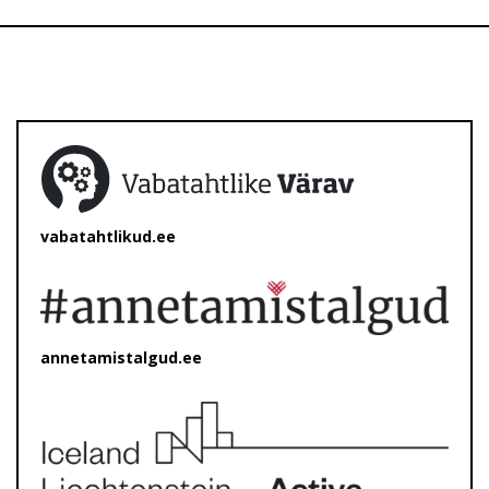
vabatahtlikud.ee
annetamistalgud.ee