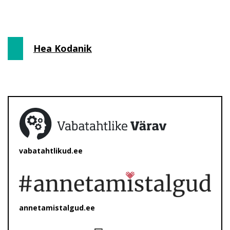
Hea Kodanik
vabatahtlikud.ee
annetamistalgud.ee