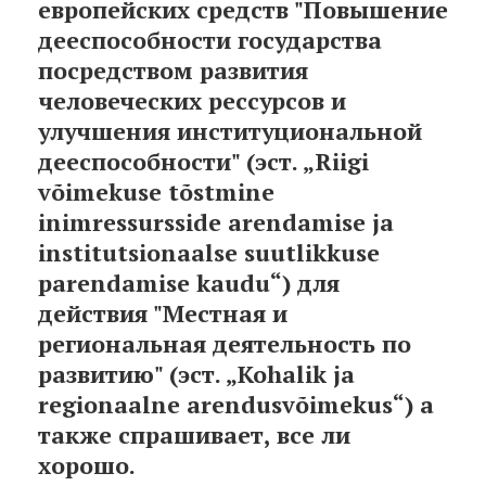
европейских средств "Повышение
дееспособности государства
посредством развития
человеческих рессурсов и
улучшения институциональной
дееспособности" (эст. „Riigi
võimekuse tõstmine
inimressursside arendamise ja
institutsionaalse suutlikkuse
parendamise kaudu“) для
действия "Местная и
региональная деятельность по
развитию" (эст. „Kohalik ja
regionaalne arendusvõimekus“) а
также спрашивает, все ли
хорошо.