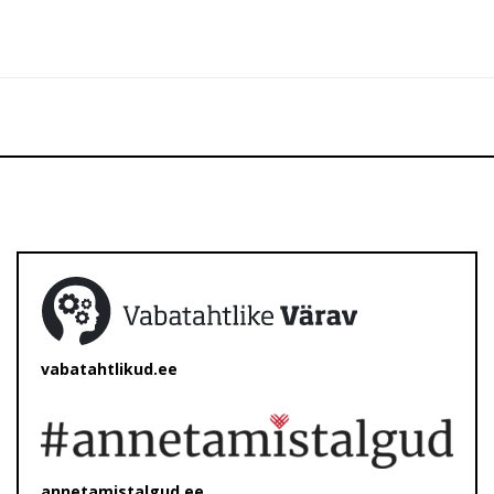
vabatahtlikud.ee
annetamistalgud.ee