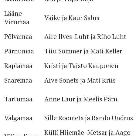
Lääne-
Vaike ja Kaur Salus
Virumaa
Põlvamaa
Aire Ilves-Luht ja Riho Luht
Pärnumaa
Tiiu Sommer ja Mati Keller
Raplamaa
Kristi ja Taisto Kauponen
Saaremaa
Aive Sonets ja Mati Kriis
Tartumaa
Anne Laur ja Meelis Pärn
Valgamaa
Sille Roomets ja Rando Undrus
Külli Hiiemäe-Metsar ja Aago