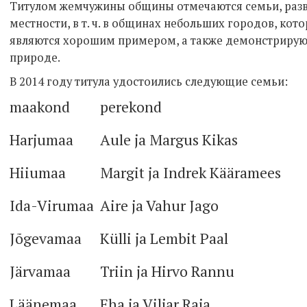
Титулом жемчужины общины отмечаются семьи, разв
местности, в т. ч. в общинах небольших городов, кот
являются хорошим примером, а также демонстрирую
природе.
В 2014 году титула удостоились следующие семьи:
maakond
perekond
Harjumaa
Aule ja Margus Kikas
Hiiumaa
Margit ja Indrek Kääramees
Ida-Virumaa
Aire ja Vahur Jago
Jõgevamaa
Külli ja Lembit Paal
Järvamaa
Triin ja Hirvo Rannu
Läänemaa
Eha ja Viljar Raja