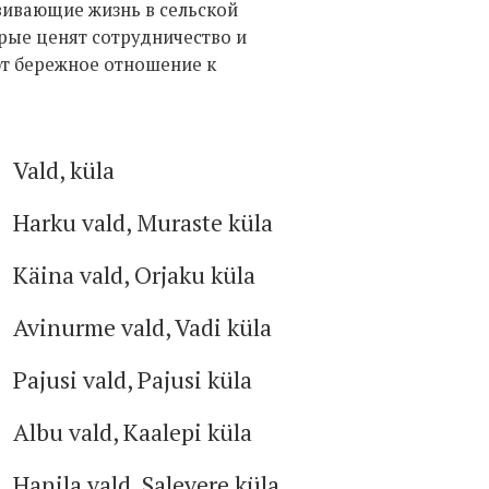
ивающие жизнь в сельской
орые ценят сотрудничество и
т бережное отношение к
Vald, küla
Harku vald, Muraste küla
Käina vald, Orjaku küla
Avinurme vald, Vadi küla
Pajusi vald, Pajusi küla
Albu vald, Kaalepi küla
Hanila vald, Salevere küla