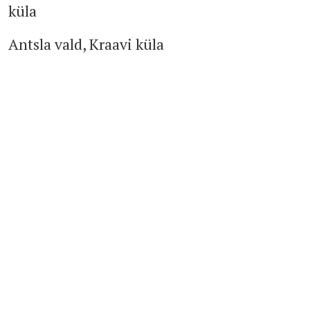
küla
Antsla vald, Kraavi küla