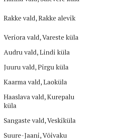
Rakke vald, Rakke alevik
Veriora vald, Vareste küla
Audru vald, Lindi küla
Juuru vald, Pirgu küla
Kaarma vald, Laoküla
Haaslava vald, Kurepalu
küla
Sangaste vald, Veskiküla
Suure-Jaani, Võivaku