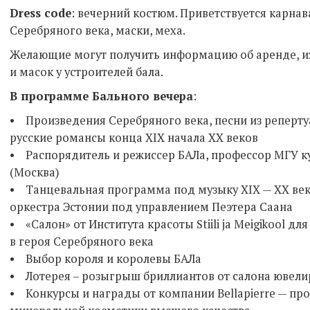
Dress codе
: вечерний костюм. Приветствуется карна
Серебряного века, маски, меха.
Желающие могут получить информацию об аренде, и
и масок у устроителей бала.
В программе Бального вечера
:
• Произведения Серебряного века, песни из реперту
русские романсы конца XIX начала ХХ веков
• Распорядитель и режиссер БАЛа, профессор МГУ ку
(Москва)
• Танцевальная программа под музыку XIX — XX век
оркестра Эстонии под управлением Пеэтера Саана
• «Салон» от Института красоты Stiili ja Meigikool 
в героя Серебряного века
• Выбор короля и королевы БАЛа
• Лотерея – розыгрыш бриллиантов от салона ювели
• Конкурсы и награды от компании Bellapierre — пр