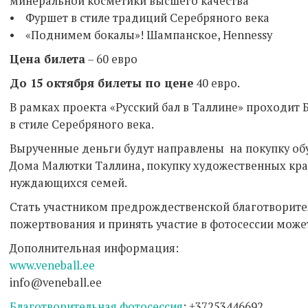
минеральной косметики высшего качества
• Фуршет в стиле традиций Серебряного века
• «Поднимем бокалы»! Шампанское, Hennessy
Цена билета
– 60 евро
До 15 октября билеты по цене
40 евро.
В рамках проекта «Русский бал в Таллине» проходит
в стиле Серебряного века.
Вырученные деньги будут направлены на покупку об
Дома Малютки Таллина, покупку художественных кра
нуждающихся семей.
Стать участником предрождественской благотворите
пожертвования и принять участие в фотосессии мож
Дополнительная информация:
www.veneball.ee
info@veneball.ee
Благотворительная фотосессия
: +37253446692