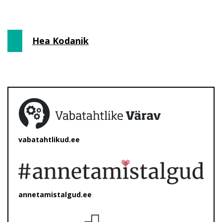
Hea Kodanik
vabatahtlikud.ee
annetamistalgud.ee