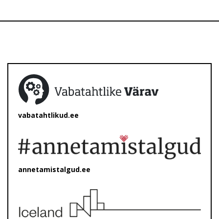
vabatahtlikud.ee
annetamistalgud.ee