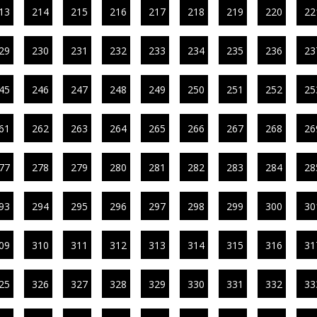
13
214
215
216
217
218
219
220
22
29
230
231
232
233
234
235
236
23
45
246
247
248
249
250
251
252
25
61
262
263
264
265
266
267
268
26
77
278
279
280
281
282
283
284
28
93
294
295
296
297
298
299
300
30
09
310
311
312
313
314
315
316
31
25
326
327
328
329
330
331
332
33