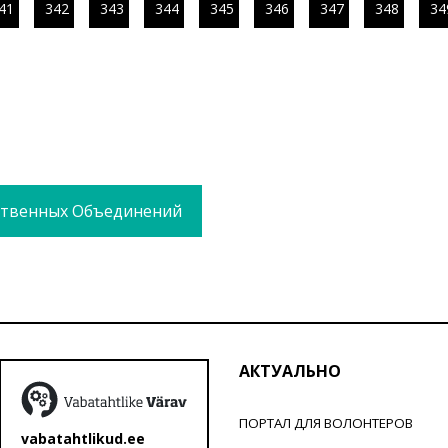
41
342
343
344
345
346
347
348
34
твенных Объединений
АКТУАЛЬНО
ПОРТАЛ ДЛЯ ВОЛОНТЕРОВ
vabatahtlikud.ee