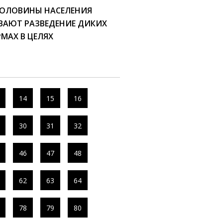
ПОЛОВИНЫ НАСЕЛЕНИЯ
ВАЮТ РАЗВЕДЕНИЕ ДИКИХ
МАХ В ЦЕЛЯХ
14
15
16
30
31
32
46
47
48
62
63
64
78
79
80