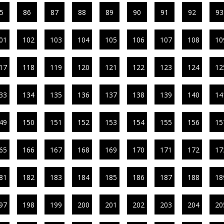
5
86
87
88
89
90
91
92
93
01
102
103
104
105
106
107
108
10
17
118
119
120
121
122
123
124
12
33
134
135
136
137
138
139
140
14
49
150
151
152
153
154
155
156
15
65
166
167
168
169
170
171
172
17
81
182
183
184
185
186
187
188
18
97
198
199
200
201
202
203
204
20