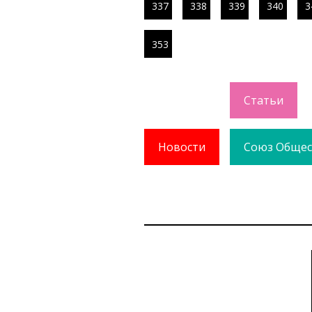
337
338
339
340
3
353
Статьи
Новости
Союз Общес