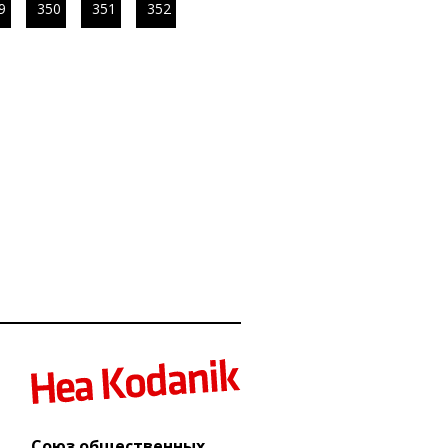
9
350
351
352
Союз общественных