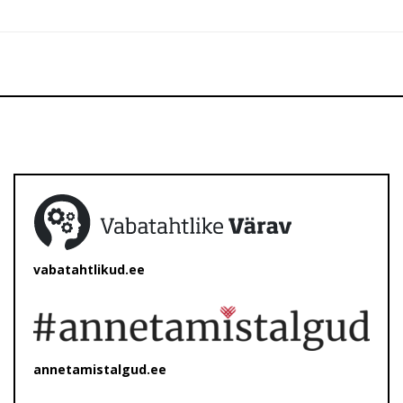
vabatahtlikud.ee
annetamistalgud.ee