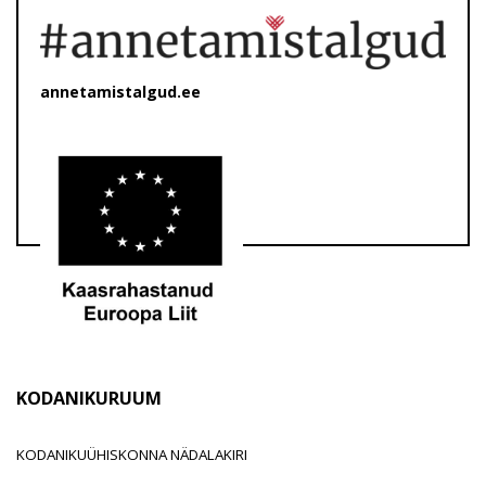
annetamistalgud.ee
KODANIKURUUM
KODANIKUÜHISKONNA NÄDALAKIRI