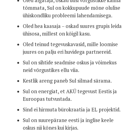
Oled algataja, oskad uusi võrgustikke käima
tõmmata, Sul on kokkupuude mõne olulise
ühiskondliku probleemi lahendamisega.
Oled hea kaasaja – oskad suures grupis leida
ühisosa, millest on kõigil kasu.
Oled teinud tegevuskavasid, mille loomise
juures on palju eri huvidega partnereid.
Sul on sihtide seadmise oskus ja võimekus
neid võrgustikes ellu viia.
Kestlik areng paneb Sul silmad särama.
Sul on energiat, et AKÜ tegevust Eestis ja
Euroopas tutvustada.
Sind ei hirmuta bürokraatia ja EL projektid.
Sul on suurepärane eesti ja inglise keele
oskus nii kõnes kui kirjas.