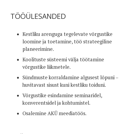
TÖÖÜLESANDED
Kestliku arenguga tegelevate võrgustike
loomine ja toetamine, töö strateegiline
planeerimine.
Koolituste süsteemi välja töötamine
võrgustike liikmetele.
Sündmuste korraldamine algusest lõpuni –
huvitavast sisust kuni kestliku toiduni.
Võrgustike esindamine seminaridel,
konverentsidel ja kohtumistel.
Osalemine AKÜ meediatöös.