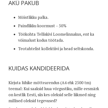
AKÜ PAKUB
Mõistlikku palka.
Paindlikku koormust – 50%
Töökohta Telliskivi Loomelinnakus, ent ka
võimalust kodus töötada.
Teotahtelist kollektiivi ja head seltskonda.
KUIDAS KANDIDEERIDA
Kirjuta lühike mõttearendus (A4 ehk 2500 tm)
teemal: Kui saaksid luua võrgustiku, mille eesmärk
on kestlik Eesti, siis kes oleksid selle liikmed ning
millised oleksid tegevused?