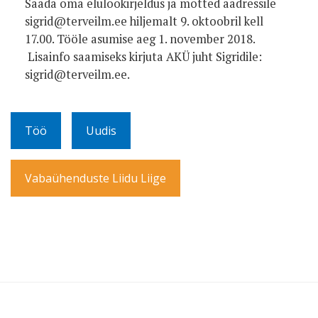
Saada oma elulookirjeldus ja mõtted aadressile
sigrid@terveilm.ee hiljemalt 9. oktoobril kell
17.00. Tööle asumise aeg 1. november 2018.
Lisainfo saamiseks kirjuta AKÜ juht Sigridile:
sigrid@terveilm.ee.
Töö
Uudis
Vabaühenduste Liidu Liige