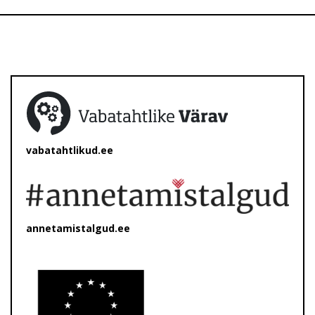
vabatahtlikud.ee
annetamistalgud.ee