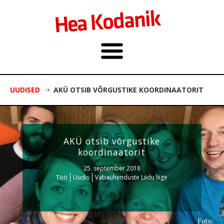
UUDISED
AKÜ OTSIB VÕRGUSTIKE KOORDINAATORIT
AKÜ otsib võrgustike
koordinaatorit
25. september 2018
Töö
Uudis
Vabaühenduste Liidu liige
Foto: