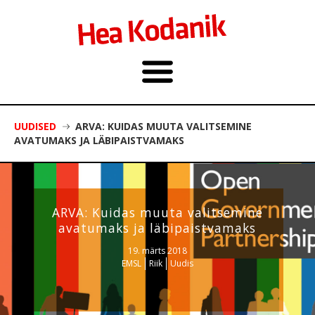
UUDISED
ARVA: KUIDAS MUUTA VALITSEMINE
AVATUMAKS JA LÄBIPAISTVAMAKS
ARVA: Kuidas muuta valitsemine
avatumaks ja läbipaistvamaks
19. märts 2018
EMSL
Riik
Uudis