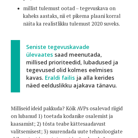
millist tulemust ootad – tegevuskava on
kaheks aastaks, nii et pikema plaani korral
näita ka realistlikku tulemust 2020 suveks.
Seniste tegevuskavade
ülevaates
saad meenutada,
millised prioriteedid, lubadused ja
tegevused olid kolmes eelmises
kavas.
Eraldi failis
ja alla kerides
näed eelduslikku ajakava tänavu.
Milliseid ideid pakkuda? Kõik AVPs osalevad riigid
on lubanud 1) toetada kodanike osalemist ja
kaasamist; 2) tõsta teabe kättesaadavust
valitsemisest; 3) suurendada uute tehnoloogiate