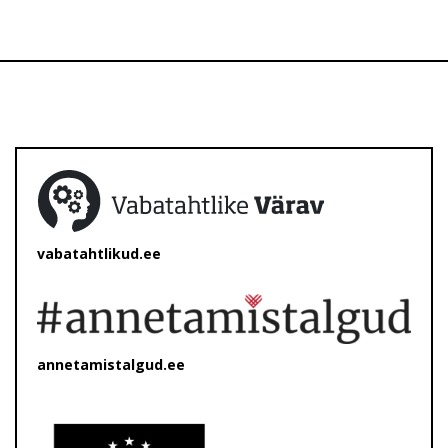
vabatahtlikud.ee
annetamistalgud.ee