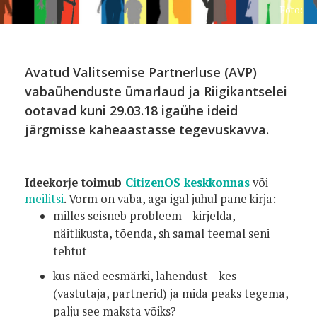
Foto:
Avatud Valitsemise Partnerluse (AVP)
vabaühenduste ümarlaud ja Riigikantselei
ootavad kuni 29.03.18 igaühe ideid
järgmisse kaheaastasse tegevuskavva.
Ideekorje toimub
CitizenOS keskkonnas
või
meilitsi
. Vorm on vaba, aga igal juhul pane kirja:
milles seisneb probleem – kirjelda,
näitlikusta, tõenda, sh samal teemal seni
tehtut
kus näed eesmärki, lahendust – kes
(vastutaja, partnerid) ja mida peaks tegema,
palju see maksta võiks?