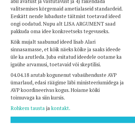
abil avatust ja vastutavust ja 4) rakendada
valitsemises kõrgemaid ametialaseid standardeid.
Eeskätt nende lubaduste täitmist toetavad ideed
ongi oodatud. Nupu alt LISA ARGUMENT saad
pakkuda oma idee konkreetseks tegevuseks.
Kõik mujalt saabunud ideed lisab Alari
sinnasamasse, et kõik näeks kõike ja saaks ideede
üle ka arutleda. Juba esitatud ideedele ootame ka
igaühe arvamusi, toetavaid või skeptilisi.
04.04.18 arutab kogunenut vabaühenduste AVP
ümarlaud, edasi räägime läbi ministeeriumidega ja
AVP koordineerivas kogus. Hoiame kõiki
toimuvaga ka siin kursis.
Rohkem tausta
ja
kontakt.