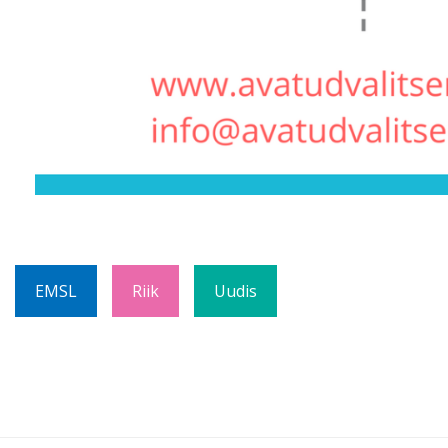
EMSL
Riik
Uudis