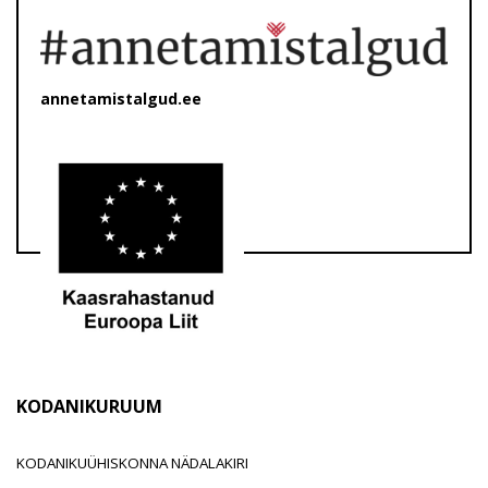
annetamistalgud.ee
KODANIKURUUM
KODANIKUÜHISKONNA NÄDALAKIRI