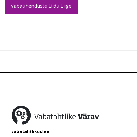
Vabaühenduste Liidu Liige
vabatahtlikud.ee