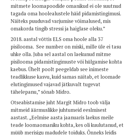
mitmete loomapoodide omanikud ei ole suutnud
tagada oma hoolealustele häid pidamistingimusi.
Näiteks puuduvad varjumise võimalused, mis
omakorda tingib stressi ja haiglase oleku.”
2018. aastal võttis ELS oma hoole alla 37
pisilooma. See number on miski, mille üle ei tasu
uhke olla. Juba sel aastal on laekunud mitme
pisilooma pidamistingimuste või hülgamise kohta
kaebus. Ühelt poolt peegeldab see inimeste
teadlikkuse kasvu, kuid samas näitab, et loomade
elutingimused vajavad jätkuvalt tugevat
tähelepanu,” sõnab Midro.
Otseabistamise juht Margit Midro toob välja
mitmeid äärmuslikke juhtumeid eeslmisest
aastast. „Eelmise aasta jaanuaris laekus meile
teade loomaomaniku kohta, kes oli kuulutanud, et
müüb merisigu madudele toiduks. Õnneks leidis