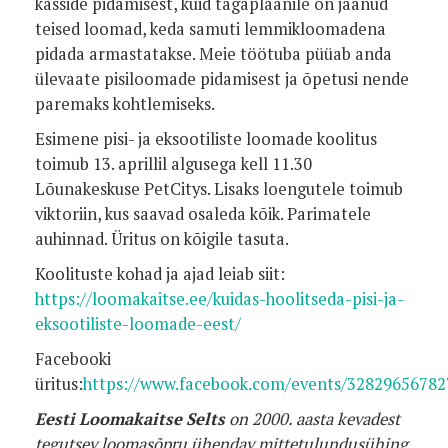
kasside pidamisest, kuid tagaplaanile on jäänud
teised loomad, keda samuti lemmikloomadena
pidada armastatakse. Meie töötuba püüab anda
ülevaate pisiloomade pidamisest ja õpetusi nende
paremaks kohtlemiseks.
Esimene pisi- ja eksootiliste loomade koolitus
toimub 13. aprillil algusega kell 11.30
Lõunakeskuse PetCitys. Lisaks loengutele toimub
viktoriin, kus saavad osaleda kõik. Parimatele
auhinnad. Üritus on kõigile tasuta.
Koolituste kohad ja ajad leiab siit:
https://loomakaitse.ee/kuidas-hoolitseda-pisi-ja-
eksootiliste-loomade-eest/
Facebooki
üritus:
https://www.facebook.com/events/32829656782
Eesti Loomakaitse Selts
on 2000. aasta kevadest
tegutsev loomasõpru ühendav mittetulundusühing,