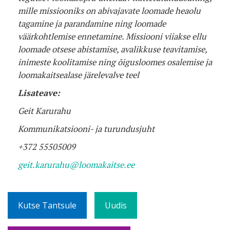
mille missiooniks on abivajavate loomade heaolu
tagamine ja parandamine ning loomade
väärkohtlemise ennetamine. Missiooni viiakse ellu
loomade otsese abistamise, avalikkuse teavitamise,
inimeste koolitamise ning õigusloomes osalemise ja
loomakaitsealase järelevalve teel
Lisateave:
Geit Karurahu
Kommunikatsiooni- ja turundusjuht
+372 55505009
geit.karurahu@loomakaitse.ee
Kutse Tantsule
Uudis