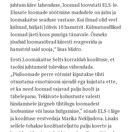
juhtum kiire lahenduse, loomad loovutati ELS-le.
Elusate loomade söötmine madudele on julm ja
loomakaitse seaduse vastane. Kui ilmad olid veel
külmad, hüljati Jõhvis 10 hamstrit. Külmatundlikud
loomad jäeti koos puuriga tänavale. Õnneks
jõudsid loomasõbrad kiiresti reageerida ja
hamstrid said sooja,” lisas Midro.
Eesti Loomakaitse Selts korraldab koolituse, et
taolisi juhtumeid tulevikus vähendada.
„Pisiloomade perre võtmist kiputakse tihti
otsustama emotsiooni ajendil ega kujutata ette,
et ka need loomad vajavad palju hoolt ja
tähelepanu. Tekkivate kohustuste valesti
hindamisele järgneb tihtilugu loomadest
loobumine või lausa hülgamine,“ sõnab ELS-i liige
ja koolituse eestvedaja Marika Nekljudova. Lisaks
sellele tehakse koolitusteljuttu palju koerte ja