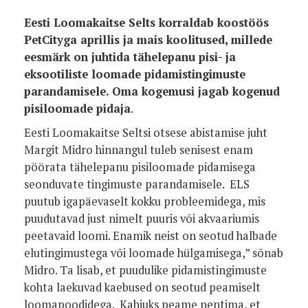
Eesti Loomakaitse Selts korraldab koostöös
PetCityga aprillis ja mais koolitused, millede
eesmärk on juhtida tähelepanu pisi- ja
eksootiliste loomade pidamistingimuste
parandamisele. Oma kogemusi jagab kogenud
pisiloomade pidaja
.
Eesti Loomakaitse Seltsi otsese abistamise juht
Margit Midro hinnangul tuleb senisest enam
pöörata tähelepanu pisiloomade pidamisega
seonduvate tingimuste parandamisele. ELS
puutub igapäevaselt kokku probleemidega, mis
puudutavad just nimelt puuris või akvaariumis
peetavaid loomi. Enamik neist on seotud halbade
elutingimustega või loomade hülgamisega,” sõnab
Midro. Ta lisab, et puudulike pidamistingimuste
kohta laekuvad kaebused on seotud peamiselt
loomapoodidega. Kahjuks peame nentima, et