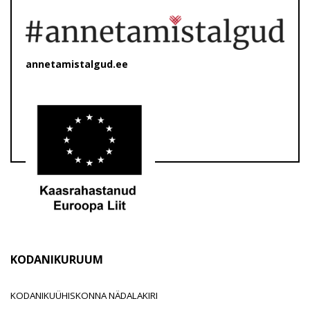
annetamistalgud.ee
KODANIKURUUM
KODANIKUÜHISKONNA NÄDALAKIRI