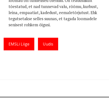
loomad on tundelised olendid. On teaduslikult
tõestatud, et nad tunnevad valu, rõõmu, kurbust,
leina, empaatiat, kadedust, eemaletõrjutust. Ehk
tegutsetakse selles suunas, et tagada loomadele
senisest rohkem õigusi.
EMSLi Liige
Uudis