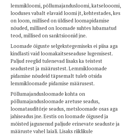
lemmikloomi, põllumajandusloomi, katselooomi,
looduses vabalt elavaid loomi jt, kehtestades, kes
on loom, millised on üldised loomapidamise
nõuded, millised on loomade suhtes lubamatud
teod, millised on sanktsioonid jne.
Loomade õiguste selgekstegemiseks ei piisa aga
kindlasti vaid loomakaitseseaduse lugemisest.
Paljud reeglid tulenevad lisaks ka teistest
seadustest ja määrustest. Lemmikloomade
pidamise nõudeid täpsemalt tuleb otsida
lemmikloomade pidamise määrusest.
Põllumajandusloomade kohta on
põllumajandusloomade aretuse seadus,
loomatauditõrje seadus, metsloomade osas aga
jahiseadus jne. Eestis on loomade õigused ja
mõisted jagunenud paljude erinevate seaduste ja
määruste vahel laiali. Lisaks riiklikule