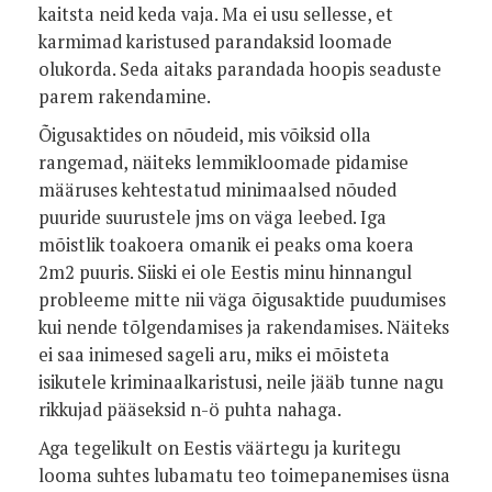
kaitsta neid keda vaja. Ma ei usu sellesse, et
karmimad karistused parandaksid loomade
olukorda. Seda aitaks parandada hoopis seaduste
parem rakendamine.
Õigusaktides on nõudeid, mis võiksid olla
rangemad, näiteks lemmikloomade pidamise
määruses kehtestatud minimaalsed nõuded
puuride suurustele jms on väga leebed. Iga
mõistlik toakoera omanik ei peaks oma koera
2m2 puuris. Siiski ei ole Eestis minu hinnangul
probleeme mitte nii väga õigusaktide puudumises
kui nende tõlgendamises ja rakendamises. Näiteks
ei saa inimesed sageli aru, miks ei mõisteta
isikutele kriminaalkaristusi, neile jääb tunne nagu
rikkujad pääseksid n-ö puhta nahaga.
Aga tegelikult on Eestis väärtegu ja kuritegu
looma suhtes lubamatu teo toimepanemises üsna