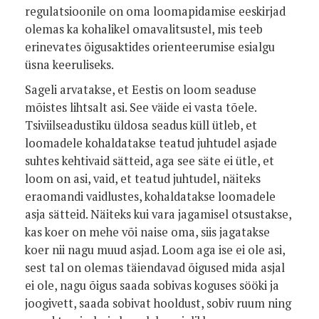
regulatsioonile on oma loomapidamise eeskirjad
olemas ka kohalikel omavalitsustel, mis teeb
erinevates õigusaktides orienteerumise esialgu
üsna keeruliseks.
Sageli arvatakse, et Eestis on loom seaduse
mõistes lihtsalt asi. See väide ei vasta tõele.
Tsiviilseadustiku üldosa seadus küll ütleb, et
loomadele kohaldatakse teatud juhtudel asjade
suhtes kehtivaid sätteid, aga see säte ei ütle, et
loom on asi, vaid, et teatud juhtudel, näiteks
eraomandi vaidlustes, kohaldatakse loomadele
asja sätteid. Näiteks kui vara jagamisel otsustakse,
kas koer on mehe või naise oma, siis jagatakse
koer nii nagu muud asjad. Loom aga ise ei ole asi,
sest tal on olemas täiendavad õigused mida asjal
ei ole, nagu õigus saada sobivas koguses sööki ja
joogivett, saada sobivat hooldust, sobiv ruum ning