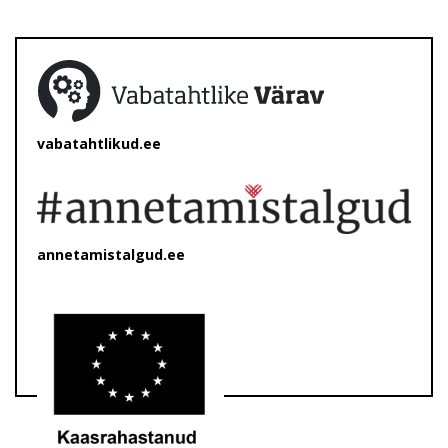
vabatahtlikud.ee
annetamistalgud.ee