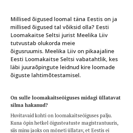
Millised õigused loomal täna Eestis on ja
millised õigused tal võiksid olla? Eesti
Loomakaitse Seltsi jurist Meelika Liiv
tutvustab olukorda meie
õigusruumis.
Meelika Liiv on pikaajaline
Eesti Loomakaitse Seltsi vabatahtlik, kes
läbi juuraõpingute leidnud kire loomade
õiguste lahtimõtestamisel.
On sulle loomakaitseõiguses midagi üllatavat
silma hakanud?
Huvitavaid kohti on loomakaitseõiguses palju.
Kuna õpin hetkel õigusteatuste magistrantuuris,
siis minu jaoks on mõneti üllatav, et Eestis ei