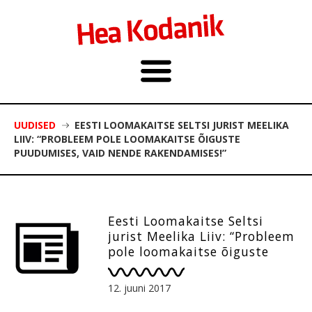
UUDISED
EESTI LOOMAKAITSE SELTSI JURIST MEELIKA
LIIV: “PROBLEEM POLE LOOMAKAITSE ÕIGUSTE
PUUDUMISES, VAID NENDE RAKENDAMISES!”
Eesti Loomakaitse Seltsi
jurist Meelika Liiv: “Probleem
pole loomakaitse õiguste
puudumises, vaid nende
rakendamises!”
12. juuni 2017