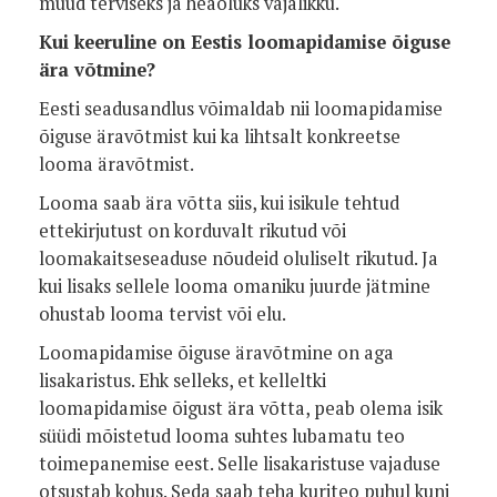
muud terviseks ja heaoluks vajalikku.
Kui keeruline on Eestis loomapidamise õiguse
ära võtmine?
Eesti seadusandlus võimaldab nii loomapidamise
õiguse äravõtmist kui ka lihtsalt konkreetse
looma äravõtmist.
Looma saab ära võtta siis, kui isikule tehtud
ettekirjutust on korduvalt rikutud või
loomakaitseseaduse nõudeid oluliselt rikutud. Ja
kui lisaks sellele looma omaniku juurde jätmine
ohustab looma tervist või elu.
Loomapidamise õiguse äravõtmine on aga
lisakaristus. Ehk selleks, et kelleltki
loomapidamise õigust ära võtta, peab olema isik
süüdi mõistetud looma suhtes lubamatu teo
toimepanemise eest. Selle lisakaristuse vajaduse
otsustab kohus. Seda saab teha kuriteo puhul kuni