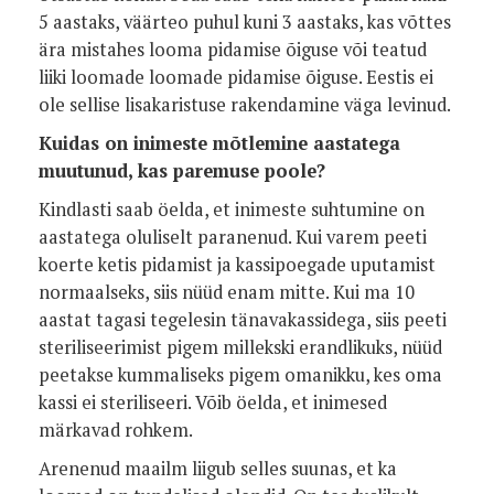
5 aastaks, väärteo puhul kuni 3 aastaks, kas võttes
ära mistahes looma pidamise õiguse või teatud
liiki loomade loomade pidamise õiguse. Eestis ei
ole sellise lisakaristuse rakendamine väga levinud.
Kuidas on inimeste mõtlemine aastatega
muutunud, kas paremuse poole?
Kindlasti saab öelda, et inimeste suhtumine on
aastatega oluliselt paranenud. Kui varem peeti
koerte ketis pidamist ja kassipoegade uputamist
normaalseks, siis nüüd enam mitte. Kui ma 10
aastat tagasi tegelesin tänavakassidega, siis peeti
steriliseerimist pigem millekski erandlikuks, nüüd
peetakse kummaliseks pigem omanikku, kes oma
kassi ei steriliseeri. Võib öelda, et inimesed
märkavad rohkem.
Arenenud maailm liigub selles suunas, et ka