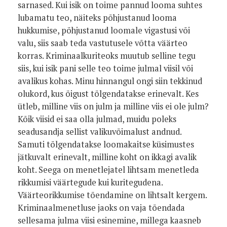
sarnased. Kui isik on toime pannud looma suhtes
lubamatu teo, näiteks põhjustanud looma
hukkumise, põhjustanud loomale vigastusi või
valu, siis saab teda vastutusele võtta väärteo
korras. Kriminaalkuriteoks muutub selline tegu
siis, kui isik pani selle teo toime julmal viisil või
avalikus kohas. Minu hinnangul ongi siin tekkinud
olukord, kus õigust tõlgendatakse erinevalt. Kes
ütleb, milline viis on julm ja milline viis ei ole julm?
Kõik viisid ei saa olla julmad, muidu poleks
seadusandja sellist valikuvõimalust andnud.
Samuti tõlgendatakse loomakaitse küsimustes
jätkuvalt erinevalt, milline koht on ikkagi avalik
koht. Seega on menetlejatel lihtsam menetleda
rikkumisi väärtegude kui kuritegudena.
Väärteorikkumise tõendamine on lihtsalt kergem.
Kriminaalmenetluse jaoks on vaja tõendada
sellesama julma viisi esinemine, millega kaasneb