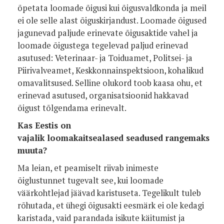
õpetata loomade õigusi kui õigusvaldkonda ja meil
ei ole selle alast õiguskirjandust. Loomade õigused
jagunevad paljude erinevate õigusaktide vahel ja
loomade õigustega tegelevad paljud erinevad
asutused: Veterinaar- ja Toiduamet, Politsei- ja
Piirivalveamet, Keskkonnainspektsioon, kohalikud
omavalitsused. Selline olukord toob kaasa ohu, et
erinevad asutused, organisatsioonid hakkavad
õigust tõlgendama erinevalt.
Kas Eestis on
vajalik loomakaitsealased seadused rangemaks
muuta?
Ma leian, et peamiselt riivab inimeste
õiglustunnet tugevalt see, kui loomade
väärkohtlejad jäävad karistuseta. Tegelikult tuleb
rõhutada, et ühegi õigusakti eesmärk ei ole kedagi
karistada, vaid parandada isikute käitumist ja