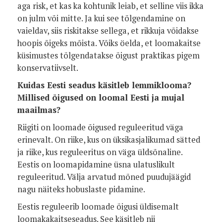
aga risk, et kas ka kohtunik leiab, et selline viis ikka
on julm või mitte. Ja kui see tõlgendamine on
vaieldav, siis riskitakse sellega, et rikkuja võidakse
hoopis õigeks mõista. Võiks öelda, et loomakaitse
küsimustes tõlgendatakse õigust praktikas pigem
konservatiivselt.
Kuidas Eesti seadus käsitleb lemmiklooma?
Millised õigused on loomal Eesti ja mujal
maailmas?
Riigiti on loomade õigused reguleeritud väga
erinevalt. On riike, kus on üksikasjalikumad sätted
ja riike, kus reguleeritus on väga üldsõnaline.
Eestis on loomapidamine üsna ulatuslikult
reguleeritud. Välja arvatud mõned puudujäägid
nagu näiteks hobuslaste pidamine.
Eestis reguleerib loomade õigusi üldisemalt
loomakakaitseseadus. See käsitleb nii