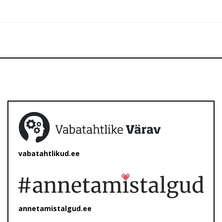
vabatahtlikud.ee
annetamistalgud.ee