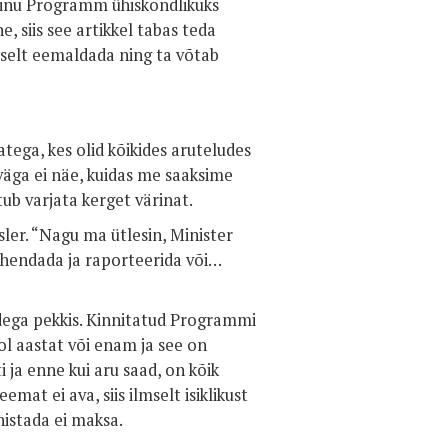
 sinu Programm ühiskondlikuks
e, siis see artikkel tabas teda
heselt eemaldada ning ta võtab
tega, kes olid kõikides aruteludes
väga ei näe, kuidas me saaksime
ub varjata kerget värinat.
sler. “Nagu ma ütlesin, Minister
lahendada ja raporteerida või…
adega pekkis. Kinnitatud Programmi
 aastat või enam ja see on
ja enne kui aru saad, on kõik
emat ei ava, siis ilmselt isiklikust
unistada ei maksa.