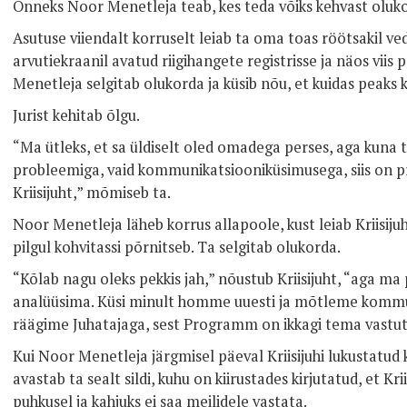
Õnneks Noor Menetleja teab, kes teda võiks kehvast olukor
Asutuse viiendalt korruselt leiab ta oma toas röötsakil ved
arvutiekraanil avatud riigihangete registrisse ja näos vii
Menetleja selgitab olukorda ja küsib nõu, et kuidas peaks 
Jurist kehitab õlgu.
“Ma ütleks, et sa üldiselt oled omadega perses, aga kuna te
probleemiga, vaid kommunikatsiooniküsimusega, siis on pr
Kriisijuht,” mõmiseb ta.
Noor Menetleja läheb korrus allapoole, kust leiab Kriisiju
pilgul kohvitassi põrnitseb. Ta selgitab olukorda.
“Kõlab nagu oleks pekkis jah,” nõustub Kriisijuht, “aga 
analüüsima. Küsi minult homme uuesti ja mõtleme kommun
räägime Juhatajaga, sest Programm on ikkagi tema vastu
Kui Noor Menetleja järgmisel päeval Kriisijuhi lukustatud
avastab ta sealt sildi, kuhu on kiirustades kirjutatud, et Kr
puhkusel ja kahjuks ei saa meilidele vastata.