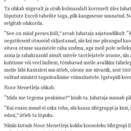
Ta ohkab sügavalt ja otsib kolmandalt korruselt üles Juhat
lõputute Exceli tabelite taga, pilk kaugusesse suunatud. 
selgitab olukorda.
“See on nüüd perses küll,” arvab Juhataja asjatundlikult.
negatiivseid otsuseid väljastanud, siis kui me piirangud 
eitava otsuse saanutele raha andma, aga meil pole selleks p
anna ja rahakraanid ainult uutele taotlejatele avame, si
kohtusse või veel hullem, tõmbavad meile avalikku tähelep
meile läbi Kantsleri suu ütleb, oleme me süvariik, sest t
valitud ministri tagasivalimise võimalustele. Igatepidi keer
Noor Menetleja ohkab.
“Mida me tegema peaksime?” küsib ta. Juhataja suunab pilg
“Kui enam muud ei oska teha, siis kaasa sihtgruppi ja küsi
edasi,” ütleb ta lõpuks.
Niisiis kutsub Noor Menetleja kokku koosoleku Sihtgrupi E