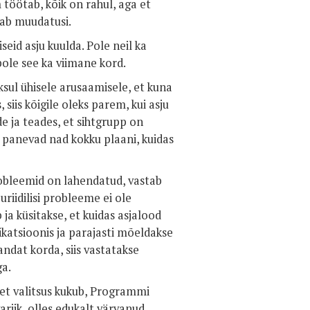
 töötab, kõik on rahul, aga et
õuab muudatusi.
seid asju kuulda. Pole neil ka
ole see ka viimane kord.
ksul ühisele arusaamisele, et kuna
siis kõigile oleks parem, kui asju
e ja teades, et sihtgrupp on
panevad nad kokku plaani, kuidas
probleemid on lahendatud, vastab
riidilisi probleeme ei ole
 ja küsitakse, et kuidas asjalood
katsioonis ja parajasti mõeldakse
ndat korda, siis vastatakse
ga.
et valitsus kukub, Programmi
riik, olles edukalt värvanud