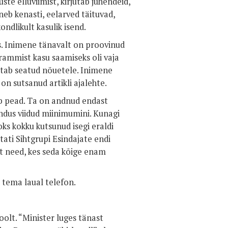
te elluviimist, kirjutab juhendeid,
eb kenasti, eelarved täituvad,
ndlikult kasulik isend.
es. Inimene tänavalt on proovinud
rammist kasu saamiseks oli vaja
astab seatud nõuetele. Inimene
n sutsanud artikli ajalehte.
b pead. Ta on andnud endast
dus viidud miinimumini. Kunagi
s kokku kutsunud isegi eraldi
ati Sihtgrupi Esindajate endi
st need, kes seda kõige enam
tema laual telefon.
poolt. “Minister luges tänast