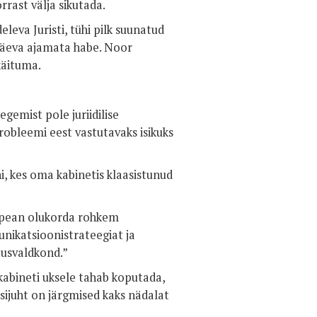
rast välja sikutada.
eleva Juristi, tühi pilk suunatud
s päeva ajamata habe. Noor
käituma.
gemist pole juriidilise
obleemi eest vastutavaks isikuks
hi, kes oma kabinetis klaasistunud
ma pean olukorda rohkem
ikatsioonistrateegiat ja
tusvaldkond.”
 kabineti uksele tahab koputada,
iisijuht on järgmised kaks nädalat