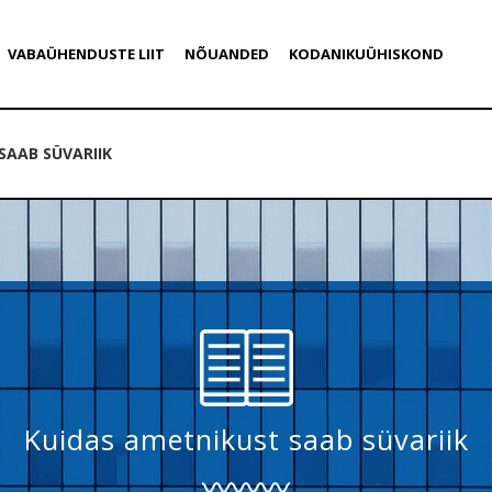
VABAÜHENDUSTE LIIT
NÕUANDED
KODANIKUÜHISKOND
AAB SÜVARIIK
Kuidas ametnikust saab süvariik