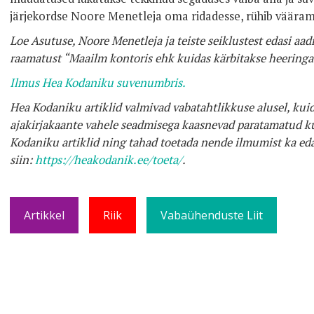
järjekordse Noore Menetleja oma ridadesse, rühib väärama
Loe Asutuse, Noore Menetleja ja teiste seiklustest edasi aad
raamatust “Maailm kontoris ehk kuidas kärbitakse heeringa
Ilmus Hea Kodaniku suvenumbris.
Hea Kodaniku artiklid valmivad vabatahtlikkuse alusel, kuid
ajakirjakaante vahele seadmisega kaasnevad paratamatud ku
Kodaniku artiklid ning tahad toetada nende ilmumist ka eda
siin:
https://heakodanik.ee/toeta/
.
Artikkel
Riik
Vabaühenduste Liit