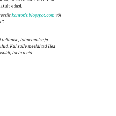
tult edasi.
ressilt
kontoris.blogspot.com
või
t”.
 tellimise, toimetamise ja
lud. Kui sulle meeldivad Hea
spidi, toeta meid