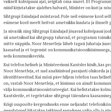
vaikselt kohvipausi ajal, selgitab oma muret. Et Programm
nüüd kirjutatakse ajalehes halvasti, Minister on kuri ja n
Sihtgrupi Esindajad mõistavad. Pole neil esimene kord selli
esimene kord meelt heitvat ametnikku kuulata ja ilmselt p
Ja süvariik ning Sihtgrupi Esindajad jõuavad kohvipausi joo
nii ametnikud kui sihtgrupp tahavad, et programm toimiks, 
mitte näppida. Noor Menetleja läheb tagasi Juhataja juurd
kaasatud ja et tegemist on kommunikatsiooniküsimusega, 
seda kommunikeerida.
Kui telefon heliseb ja Ministeeriumi Kantsler küsib, kas 
Noor Menetleja, et nad analüüsivad parajasti olukorda ja ju
identifitseeritud. Kui mõni päev hiljem telefon taas heliseb
on, vastab Noor Menetleja, et küsimus on ainult kommuni
välja kommunikatsioonistrateegiat. Kui helistatakse kolma
Kantslerile, et tegeletakse sihtgrupi täiendava kaasamise
Kõigi osapoolte kergenduseks enne neljandat telefonikõn
muudatused lükatakse tekkinud segaduses vaiba alla ja süva