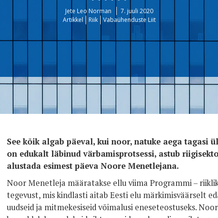
Jete Leo Norman
7. juuli 2020
Artikkel
Riik
Vabaühenduste Liit
See kõik algab päeval, kui noor, natuke aega tagasi ü
on edukalt läbinud värbamisprotsessi, astub riigisektor
alustada esimest päeva Noore Menetlejana.
Noor Menetleja määratakse ellu viima Programmi – riiklik
tegevust, mis kindlasti aitab Eesti elu märkimisväärselt ed
uudseid ja mitmekesiseid võimalusi eneseteostuseks. Noor