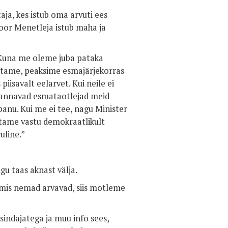
aja, kes istub oma arvuti ees
Noor Menetleja istub maha ja
 “Kuna me oleme juba pataka
kaotame, peaksime esmajärjekorras
iisavalt eelarvet. Kui neile ei
is annavad esmataotlejad meid
anu. Kui me ei tee, nagu Minister
öötame vastu demokraatlikult
uline.”
u taas aknast välja.
, mis nemad arvavad, siis mõtleme
sindajatega ja muu info sees,