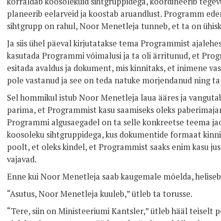
korraldab koosolekuid sihtgruppidega, koordineerib tegevus
planeerib eelarveid ja koostab aruandlust. Programm eden
sihtgrupp on rahul, Noor Menetleja tunneb, et ta on ühisko
Ja siis ühel päeval kirjutatakse tema Programmist ajaleh
kasutada Programmi võimalusi ja ta oli ärritunud, et Prog
esitada avaldus ja dokument, mis kinnitaks, et inimene v
pole vastanud ja see on teda natuke morjendanud ning ta o
Sel hommikul istub Noor Menetleja laua ääres ja vanguta
parima, et Programmist kasu saamiseks oleks paberimajan
Programmi algusaegadel on ta selle konkreetse teema jaok
koosoleku sihtgruppidega, kus dokumentide formaat kinnit
poolt, et oleks kindel, et Programmist saaks enim kasu ju
vajavad.
Enne kui Noor Menetleja saab kaugemale mõelda, heliseb 
“Asutus, Noor Menetleja kuuleb,” ütleb ta torusse.
“Tere, siin on Ministeeriumi Kantsler,” ütleb hääl teiselt 