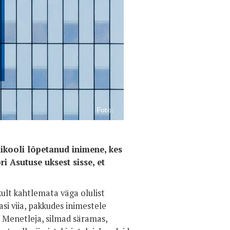
Foto:
likooli lõpetanud inimene, kes
i Asutuse uksest sisse, et
ult kahtlemata väga olulist
asi viia, pakkudes inimestele
 Menetleja, silmad säramas,