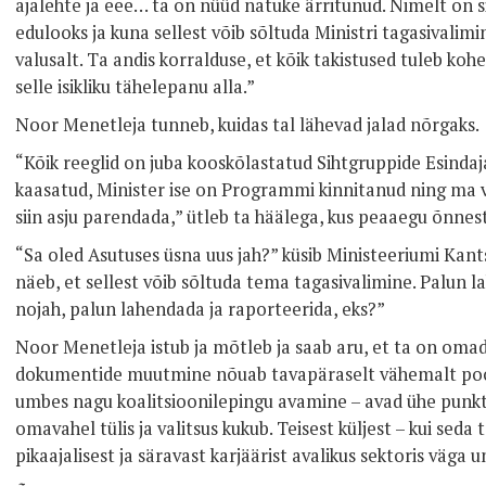
ajalehte ja eee… ta on nüüd natuke ärritunud. Nimelt on
edulooks ja kuna sellest võib sõltuda Ministri tagasivalimin
valusalt. Ta andis korralduse, et kõik takistused tuleb ko
selle isikliku tähelepanu alla.”
Noor Menetleja tunneb, kuidas tal lähevad jalad nõrgaks.
“Kõik reeglid on juba kooskõlastatud Sihtgruppide Esindaja
kaasatud, Minister ise on Programmi kinnitanud ning ma 
siin asju parendada,” ütleb ta häälega, kus peaaegu õnnest
“Sa oled Asutuses üsna uus jah?” küsib Ministeeriumi Kant
näeb, et sellest võib sõltuda tema tagasivalimine. Palun 
nojah, palun lahendada ja raporteerida, eks?”
Noor Menetleja istub ja mõtleb ja saab aru, et ta on om
dokumentide muutmine nõuab tavapäraselt vähemalt pool
umbes nagu koalitsioonilepingu avamine – avad ühe punkti 
omavahel tülis ja valitsus kukub. Teisest küljest – kui seda te
pikaajalisest ja säravast karjäärist avalikus sektoris väga 