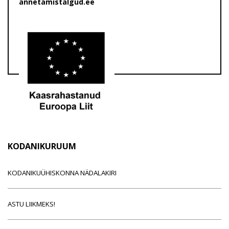
annetamistalgud.ee
KODANIKURUUM
KODANIKUÜHISKONNA NÄDALAKIRI
ASTU LIIKMEKS!