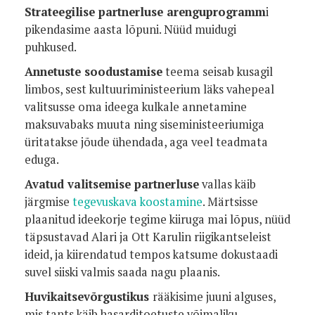
Strateegilise partnerluse arenguprogramm
i
pikendasime aasta lõpuni. Nüüd muidugi
puhkused.
Annetuste soodustamise
teema seisab kusagil
limbos, sest kultuuriministeerium läks vahepeal
valitsusse oma ideega kulkale annetamine
maksuvabaks muuta ning siseministeeriumiga
üritatakse jõude ühendada, aga veel teadmata
eduga.
Avatud valitsemise partnerluse
vallas käib
järgmise
tegevuskava koostamine
. Märtsisse
plaanitud ideekorje tegime kiiruga mai lõpus, nüüd
täpsustavad Alari ja Ott Karulin riigikantseleist
ideid, ja kiirendatud tempos katsume dokustaadi
suvel siiski valmis saada nagu plaanis.
Huvikaitsevõrgustikus
rääkisime juuni alguses,
mis tants käib hasarditoetuste võimaliku