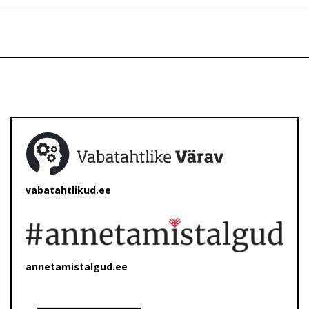
vabatahtlikud.ee
annetamistalgud.ee