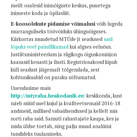
meilt osalesid inimõiguste keskus, puuetega
inimeste koda ja õpilasliit.
E-koosolekute pidamise võimalusi
võib lugeda
murranguliseks töövõiduks ühinguõiguses.
Kiirkorras muudetud MTÜde jt seadused
said
lõpuks veel paindlikumad
kui algses eelnõus.
Justiitsministeerium ja riigikogu õiguskomisjon
kaasasid kenasti ja ilusti. Registriosakond kipub
küll seadust jäigemalt tõlgendada, sest
kohtunikuabid on paraku sõltumatud.
Uuendasime mais
http://mtyraha.heakodanik.ee/
keskkonda, kust
näeb nüüd uuel kujul ja kvaliteetsemaid 2016-18
andmeid, millised vabaühendused ja kellelt mis
sorti raha said. Samuti rahastajate kaupa, kes ja
mida üldse toetab, ning palju muud analüüsi
tundideks tuulamiseks.