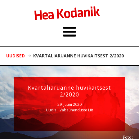
UUDISED
KVARTALIARUANNE HUVIKAITSEST 2/2020
Kvartaliaruanne huvikaitsest
2/2020
29. juuni 2020
Uudis
Vabaühenduste Liit
Foto: