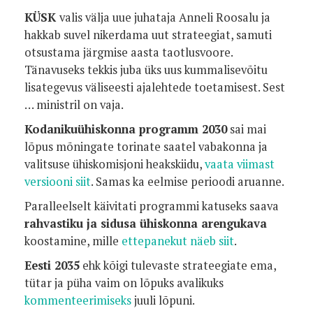
KÜSK
valis välja uue juhataja Anneli Roosalu ja
hakkab suvel nikerdama uut strateegiat, samuti
otsustama järgmise aasta taotlusvoore.
Tänavuseks tekkis juba üks uus kummalisevõitu
lisategevus väliseesti ajalehtede toetamisest. Sest
… ministril on vaja.
Kodanikuühiskonna programm 2030
sai mai
lõpus mõningate torinate saatel vabakonna ja
valitsuse ühiskomisjoni heakskiidu,
vaata viimast
versiooni siit
. Samas ka eelmise perioodi aruanne.
Paralleelselt käivitati programmi katuseks saava
rahvastiku ja sidusa ühiskonna arengukava
koostamine, mille
ettepanekut näeb siit
.
Eesti 2035
ehk kõigi tulevaste strateegiate ema,
tütar ja püha vaim on lõpuks avalikuks
kommenteerimiseks
juuli lõpuni.