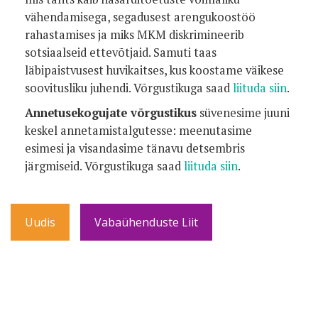
vähendamisega, segadusest arengukoostöö
rahastamises ja miks MKM diskrimineerib
sotsiaalseid ettevõtjaid. Samuti taas
läbipaistvusest huvikaitses, kus koostame väikese
soovitusliku juhendi. Võrgustikuga saad
liituda siin
.
Annetusekogujate võrgustikus
süvenesime juuni
keskel annetamistalgutesse: meenutasime
esimesi ja visandasime tänavu detsembris
järgmiseid. Võrgustikuga saad
liituda siin
.
Uudis
Vabaühenduste Liit