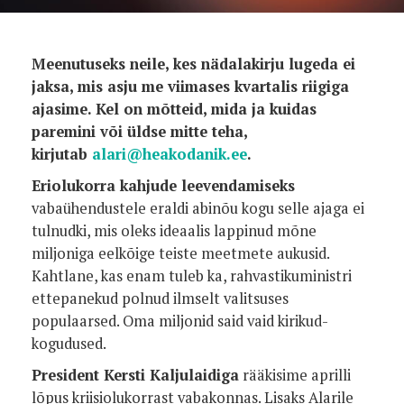
Meenutuseks neile, kes nädalakirju lugeda ei
jaksa, mis asju me viimases kvartalis riigiga
ajasime. Kel on mõtteid, mida ja kuidas
paremini või üldse mitte teha,
kirjutab
alari@heakodanik.ee
.
Eriolukorra kahjude leevendamiseks
vabaühendustele eraldi abinõu kogu selle ajaga ei
tulnudki, mis oleks ideaalis lappinud mõne
miljoniga eelkõige teiste meetmete aukusid.
Kahtlane, kas enam tuleb ka, rahvastikuministri
ettepanekud polnud ilmselt valitsuses
populaarsed. Oma miljonid said vaid kirikud-
kogudused.
President Kersti Kaljulaidiga
rääkisime aprilli
lõpus kriisiolukorrast vabakonnas. Lisaks Alarile