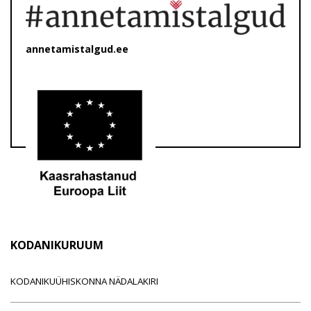
annetamistalgud.ee
KODANIKURUUM
KODANIKUÜHISKONNA NÄDALAKIRI