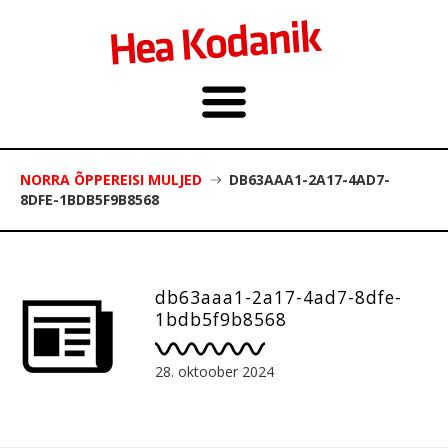
NORRA ÕPPEREISI MULJED
DB63AAA1-2A17-4AD7-
8DFE-1BDB5F9B8568
db63aaa1-2a17-4ad7-8dfe-
1bdb5f9b8568
28. oktoober 2024