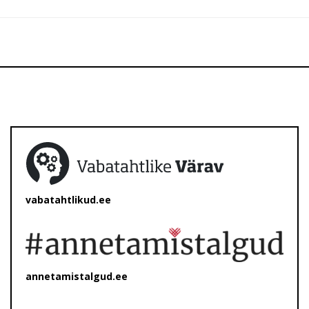
vabatahtlikud.ee
annetamistalgud.ee