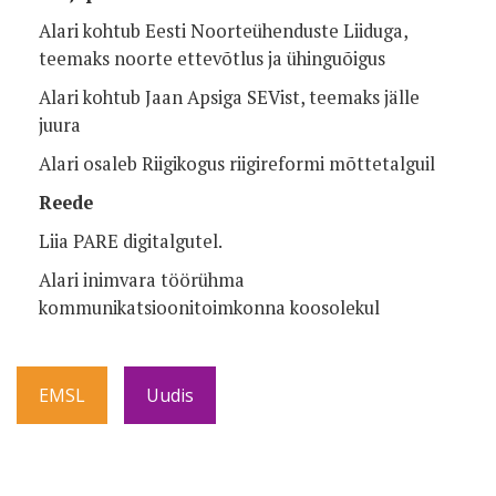
Alari kohtub Eesti Noorteühenduste Liiduga,
teemaks noorte ettevõtlus ja ühinguõigus
Alari kohtub Jaan Apsiga SEVist, teemaks jälle
juura
Alari osaleb Riigikogus riigireformi mõttetalguil
Reede
Liia PARE digitalgutel.
Alari inimvara töörühma
kommunikatsioonitoimkonna koosolekul
EMSL
Uudis