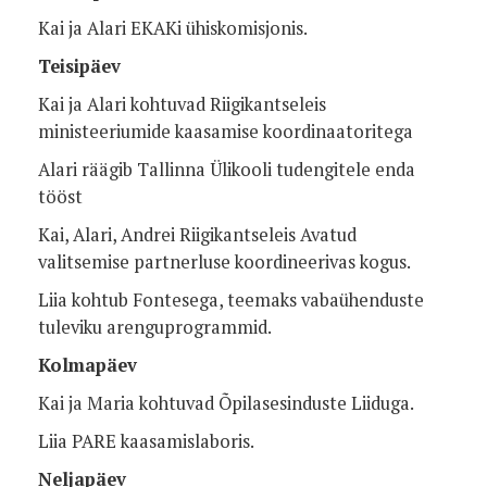
Kai ja Alari EKAKi ühiskomisjonis.
Teisipäev
Kai ja Alari kohtuvad Riigikantseleis
ministeeriumide kaasamise koordinaatoritega
Alari räägib Tallinna Ülikooli tudengitele enda
tööst
Kai, Alari, Andrei Riigikantseleis Avatud
valitsemise partnerluse koordineerivas kogus.
Liia kohtub Fontesega, teemaks vabaühenduste
tuleviku arenguprogrammid.
Kolmapäev
Kai ja Maria kohtuvad Õpilasesinduste Liiduga.
Liia PARE kaasamislaboris.
Neljapäev