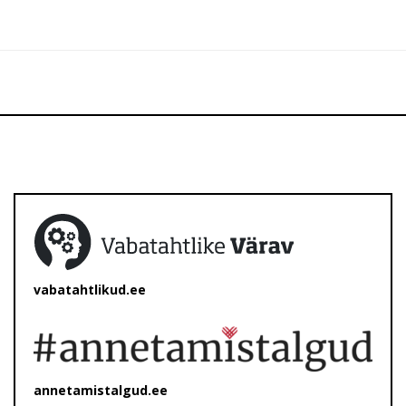
vabatahtlikud.ee
annetamistalgud.ee