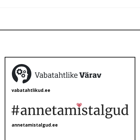
vabatahtlikud.ee
annetamistalgud.ee