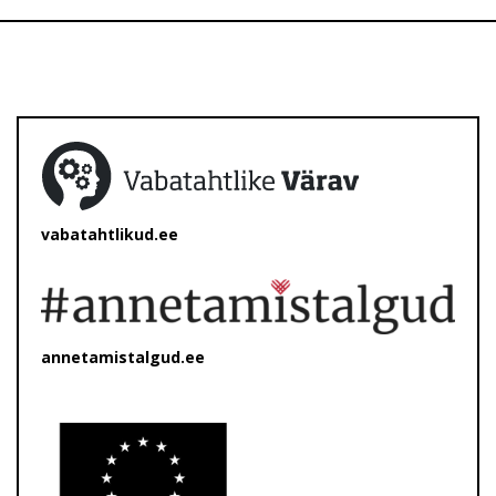
vabatahtlikud.ee
annetamistalgud.ee