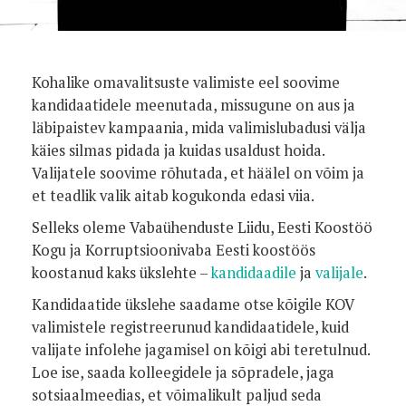
Foto:
Kohalike omavalitsuste valimiste eel soovime
kandidaatidele meenutada, missugune on aus ja
läbipaistev kampaania, mida valimislubadusi välja
käies silmas pidada ja kuidas usaldust hoida.
Valijatele soovime rõhutada, et häälel on võim ja
et teadlik valik aitab kogukonda edasi viia.
Selleks oleme Vabaühenduste Liidu, Eesti Koostöö
Kogu ja Korruptsioonivaba Eesti koostöös
koostanud kaks ükslehte –
kandidaadile
ja
valijale
.
Kandidaatide ükslehe saadame otse kõigile KOV
valimistele registreerunud kandidaatidele, kuid
valijate infolehe jagamisel on kõigi abi teretulnud.
Loe ise, saada kolleegidele ja sõpradele, jaga
sotsiaalmeedias, et võimalikult paljud seda