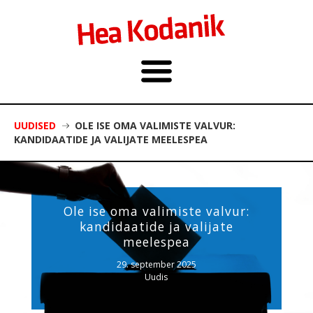
UUDISED
OLE ISE OMA VALIMISTE VALVUR:
KANDIDAATIDE JA VALIJATE MEELESPEA
Ole ise oma valimiste valvur:
kandidaatide ja valijate
meelespea
29. september 2025
Uudis